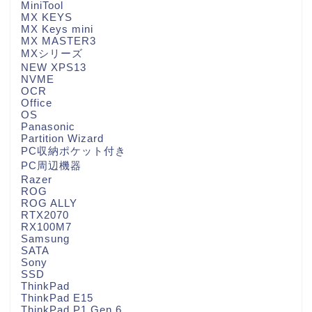
MiniTool
MX KEYS
MX Keys mini
MX MASTER3
MXシリーズ
NEW XPS13
NVME
OCR
Office
OS
Panasonic
Partition Wizard
PC収納ポケット付き
PC周辺機器
Razer
ROG
ROG ALLY
RTX2070
RX100M7
Samsung
SATA
Sony
SSD
ThinkPad
ThinkPad E15
ThinkPad P1 Gen.6