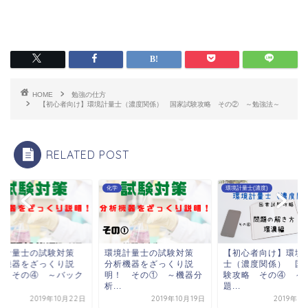
HOME
勉強の仕方
【初心者向け】環境計量士（濃度関係） 国家試験攻略 その② ～勉強法～
RELATED POST
化学
環境計量士(濃度)
境計量士の試験対策
環境計量士の試験対策
【初心者向け】環境
析機器をざっくり説
分析機器をざっくり説
士（濃度関係） 国
！ その④ ～バック
明！ その① ～機器分
験攻略 その④ ～
.
析...
題...
2019年10月22日
2019年10月19日
2019年8