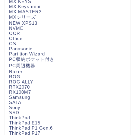
MX KEYS
MX Keys mini
MX MASTER3
MXシリーズ
NEW XPS13
NVME
OCR
Office
OS
Panasonic
Partition Wizard
PC収納ポケット付き
PC周辺機器
Razer
ROG
ROG ALLY
RTX2070
RX100M7
Samsung
SATA
Sony
SSD
ThinkPad
ThinkPad E15
ThinkPad P1 Gen.6
ThinkPad P17