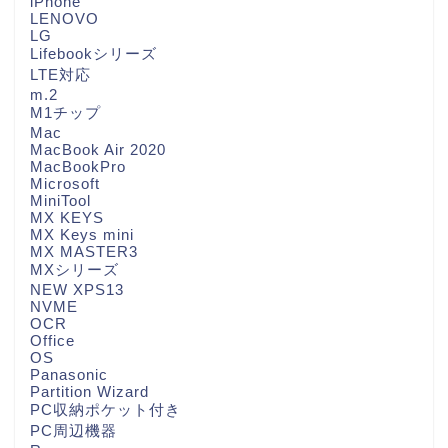
iPhone
LENOVO
LG
Lifebookシリーズ
LTE対応
m.2
M1チップ
Mac
MacBook Air 2020
MacBookPro
Microsoft
MiniTool
MX KEYS
MX Keys mini
MX MASTER3
MXシリーズ
NEW XPS13
NVME
OCR
Office
OS
Panasonic
Partition Wizard
PC収納ポケット付き
PC周辺機器