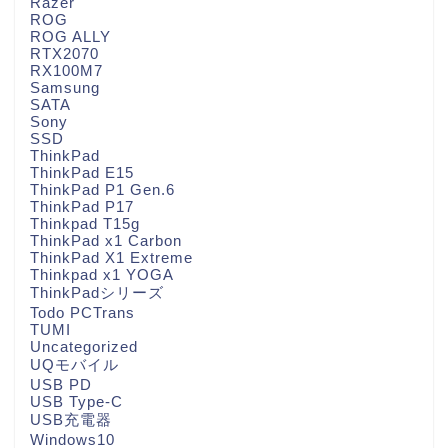
Razer
ROG
ROG ALLY
RTX2070
RX100M7
Samsung
SATA
Sony
SSD
ThinkPad
ThinkPad E15
ThinkPad P1 Gen.6
ThinkPad P17
Thinkpad T15g
ThinkPad x1 Carbon
ThinkPad X1 Extreme
Thinkpad x1 YOGA
ThinkPadシリーズ
Todo PCTrans
TUMI
Uncategorized
UQモバイル
USB PD
USB Type-C
USB充電器
Windows10