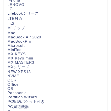
iPhone
LENOVO
LG
Lifebookシリーズ
LTE対応
m.2
M1チップ
Mac
MacBook Air 2020
MacBookPro
Microsoft
MiniTool
MX KEYS
MX Keys mini
MX MASTER3
MXシリーズ
NEW XPS13
NVME
OCR
Office
OS
Panasonic
Partition Wizard
PC収納ポケット付き
PC周辺機器