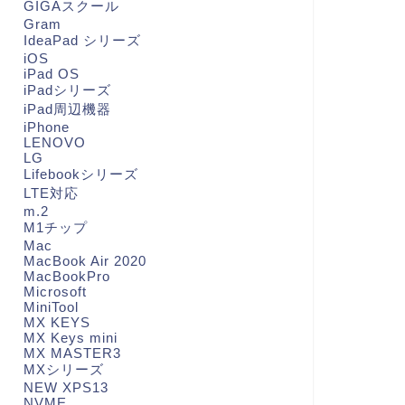
GIGAスクール
Gram
IdeaPad シリーズ
iOS
iPad OS
iPadシリーズ
iPad周辺機器
iPhone
LENOVO
LG
Lifebookシリーズ
LTE対応
m.2
M1チップ
Mac
MacBook Air 2020
MacBookPro
Microsoft
MiniTool
MX KEYS
MX Keys mini
MX MASTER3
MXシリーズ
NEW XPS13
NVME