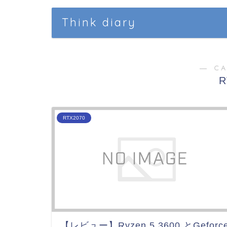
Think diary
― C
R
RTX2070
【レビュー】Ryzen 5 3600 とGeforc