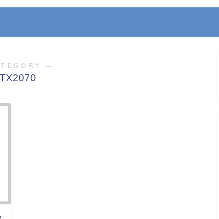
ATEGORY ―
TX2070
e