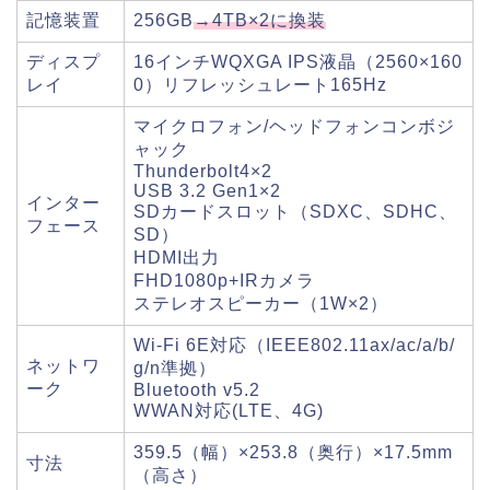
記憶装置
256GB
→4TB×2に換装
ディスプ
16インチWQXGA IPS液晶（2560×160
レイ
0）リフレッシュレート165Hz
マイクロフォン/ヘッドフォンコンボジ
ャック
Thunderbolt4×2
USB 3.2 Gen1×2
インター
SDカードスロット（SDXC、SDHC、
フェース
SD）
HDMI出力
FHD1080p+IRカメラ
ステレオスピーカー（1W×2）
Wi-Fi 6E対応（IEEE802.11ax/ac/a/b/
ネットワ
g/n準拠）
ーク
Bluetooth v5.2
WWAN対応(LTE、4G)
359.5（幅）×253.8（奥行）×17.5mm
寸法
（高さ）