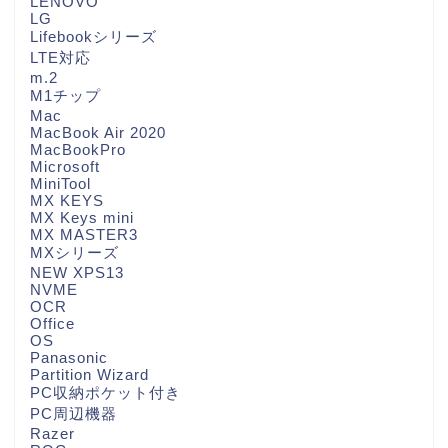
LENOVO
LG
Lifebookシリーズ
LTE対応
m.2
M1チップ
Mac
MacBook Air 2020
MacBookPro
Microsoft
MiniTool
MX KEYS
MX Keys mini
MX MASTER3
MXシリーズ
NEW XPS13
NVME
OCR
Office
OS
Panasonic
Partition Wizard
PC収納ポケット付き
PC周辺機器
Razer