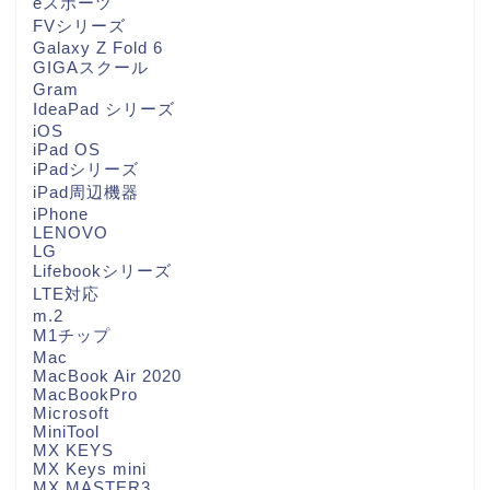
eスポーツ
FVシリーズ
Galaxy Z Fold 6
GIGAスクール
Gram
IdeaPad シリーズ
iOS
iPad OS
iPadシリーズ
iPad周辺機器
iPhone
LENOVO
LG
Lifebookシリーズ
LTE対応
m.2
M1チップ
Mac
MacBook Air 2020
MacBookPro
Microsoft
MiniTool
MX KEYS
MX Keys mini
MX MASTER3