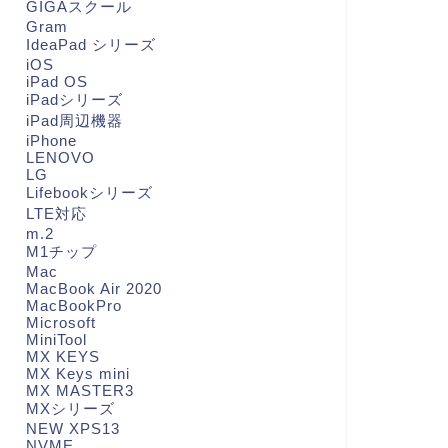
GIGAスクール
Gram
IdeaPad シリーズ
iOS
iPad OS
iPadシリーズ
iPad周辺機器
iPhone
LENOVO
LG
Lifebookシリーズ
LTE対応
m.2
M1チップ
Mac
MacBook Air 2020
MacBookPro
Microsoft
MiniTool
MX KEYS
MX Keys mini
MX MASTER3
MXシリーズ
NEW XPS13
NVME