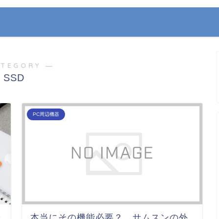
ATEGORY ―
SSD
PC周辺機器
D
本当にその機能必要？ サムスンの外