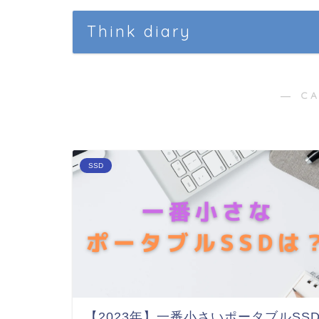
Think diary
― C
SSD
【2023年】一番小さいポータブルSS