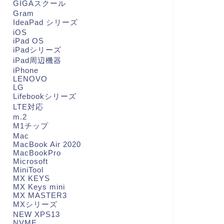
GIGAスクール
Gram
IdeaPad シリーズ
iOS
iPad OS
iPadシリーズ
iPad周辺機器
iPhone
LENOVO
LG
Lifebookシリーズ
LTE対応
m.2
M1チップ
Mac
MacBook Air 2020
MacBookPro
Microsoft
MiniTool
MX KEYS
MX Keys mini
MX MASTER3
MXシリーズ
NEW XPS13
NVME