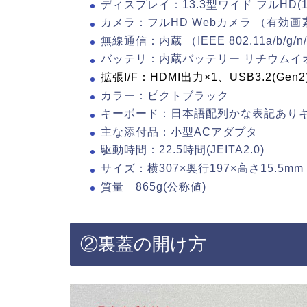
ディスプレイ：13.3型ワイド フルHD(1
カメラ：フルHD Webカメラ （有効画
無線通信：内蔵 （IEEE 802.11a/b/g/n/a
バッテリ：内蔵バッテリー リチウムイオ
拡張I/F：HDMI出力×1、USB3.2(Gen2)T
カラー：ピクトブラック
キーボード：日本語配列かな表記ありキ
主な添付品：小型ACアダプタ
駆動時間：22.5時間(JEITA2.0)
サイズ：横307×奥行197×高さ15.5mm
質量 865g(公称値)
②裏蓋の開け方