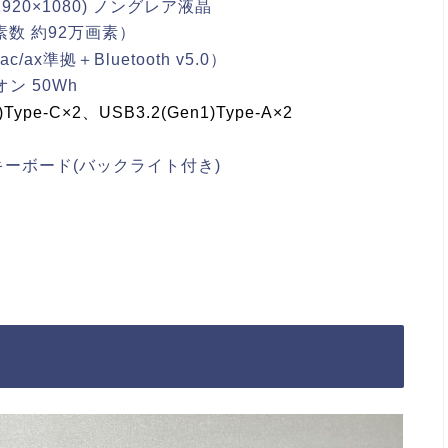
920×1080) ノングレア液晶
素数 約92万画素）
c/ax準拠＋Bluetooth v5.0）
ン 50Wh
ype-C×2、USB3.2(Gen1)Type-A×2
ーボード(バックライト付き)