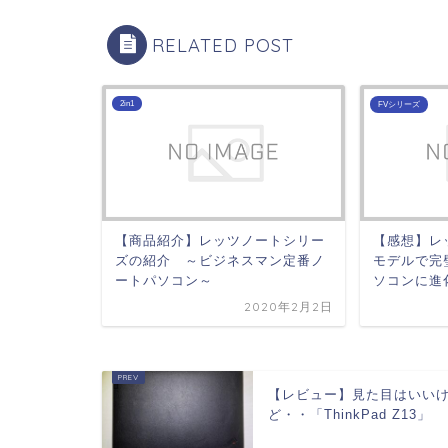
RELATED POST
2in1
FVシリーズ
【商品紹介】レッツノートシリー
【感想】レ
ズの紹介 ～ビジネスマン定番ノ
モデルで完
ートパソコン～
ソコンに進
2020年2月2日
【レビュー】見た目はいい
ど・・「ThinkPad Z13」