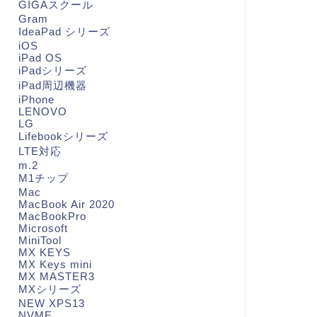
GIGAスクール
Gram
IdeaPad シリーズ
iOS
iPad OS
iPadシリーズ
iPad周辺機器
iPhone
LENOVO
LG
Lifebookシリーズ
LTE対応
m.2
M1チップ
Mac
MacBook Air 2020
MacBookPro
Microsoft
MiniTool
MX KEYS
MX Keys mini
MX MASTER3
MXシリーズ
NEW XPS13
NVME