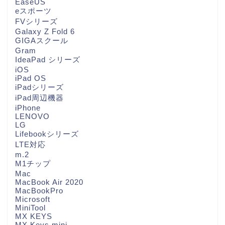
EaseUS
eスポーツ
FVシリーズ
Galaxy Z Fold 6
GIGAスクール
Gram
IdeaPad シリーズ
iOS
iPad OS
iPadシリーズ
iPad周辺機器
iPhone
LENOVO
LG
Lifebookシリーズ
LTE対応
m.2
M1チップ
Mac
MacBook Air 2020
MacBookPro
Microsoft
MiniTool
MX KEYS
MX Keys mini