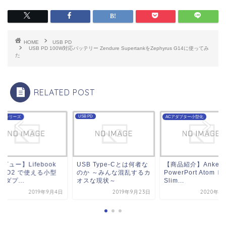
HOME
USB PD
USB PD 100W対応バッテリー Zendure SupertankをZephyrus G14に使ってみ
た
RELATED POST
 PD
ACアダプター小型化
Lifebookシリーズ
B Type-Cとは何者な
【商品紹介】Anker
【レビュー】Lifeboo
か ～みんな混乱するカ
PowerPort Atom Ⅲ
WU3/D2 で使える
スな現状～
Slim...
ACアダプ...
2019年9月23日
2020年1月18日
2019年