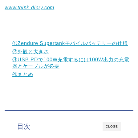
www.think-diary.com
①Zendure Supertankモバイルバッテリーの仕様
②外観と大きさ
③USB PDで100W充電するには100W出力の充電
器とケーブルが必要
④まとめ
目次
CLOSE