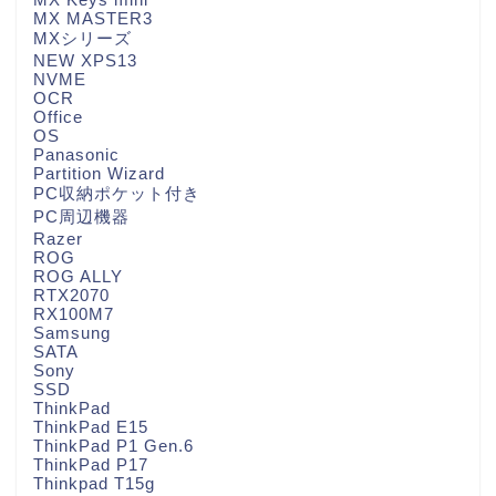
MX MASTER3
MXシリーズ
NEW XPS13
NVME
OCR
Office
OS
Panasonic
Partition Wizard
PC収納ポケット付き
PC周辺機器
Razer
ROG
ROG ALLY
RTX2070
RX100M7
Samsung
SATA
Sony
SSD
ThinkPad
ThinkPad E15
ThinkPad P1 Gen.6
ThinkPad P17
Thinkpad T15g