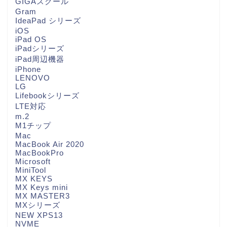
GIGAスクール
Gram
IdeaPad シリーズ
iOS
iPad OS
iPadシリーズ
iPad周辺機器
iPhone
LENOVO
LG
Lifebookシリーズ
LTE対応
m.2
M1チップ
Mac
MacBook Air 2020
MacBookPro
Microsoft
MiniTool
MX KEYS
MX Keys mini
MX MASTER3
MXシリーズ
NEW XPS13
NVME