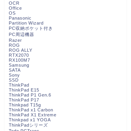
OCR
Office
OS
Panasonic
Partition Wizard
PC収納ポケット付き
PC周辺機器
Razer
ROG
ROG ALLY
RTX2070
RX100M7
Samsung
SATA
Sony
SSD
ThinkPad
ThinkPad E15
ThinkPad P1 Gen.6
ThinkPad P17
Thinkpad T15g
ThinkPad x1 Carbon
ThinkPad X1 Extreme
Thinkpad x1 YOGA
ThinkPadシリーズ
Todo PCTrans