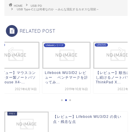
HOME
USB PD
USB Type-Cとは何者なのか ～みんな混乱するカオスな現状～
RELATED POST
 PD
LENOVO
Lifebookシリーズ
レビュー】マウスコン
Lifebook WU3/D2 レビ
【レビュー】順当に
ューター製ノートパソ
ュー ベンチマークを計
し続けるノートパソ
Mouse X4-...
ってみ...
ThinkPad X...
2021年6月14日
2019年10月16日
2022年2
【レビュー】Lifebook WU3/D2 の良い
点・残念な点