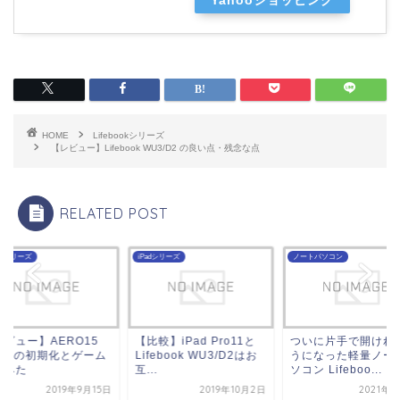
Yahooショッピング
HOME
Lifebookシリーズ
【レビュー】Lifebook WU3/D2 の良い点・残念な点
RELATED POST
ROシリーズ
iPadシリーズ
ノートパソコン
レビュー】AERO15
【比較】iPad Pro11と
ついに片手で開けれ
LEDの初期化とゲーム
Lifebook WU3/D2はお
うになった軽量ノー
てみた
互...
ソコン Lifeboo...
2019年9月15日
2019年10月2日
2021年1