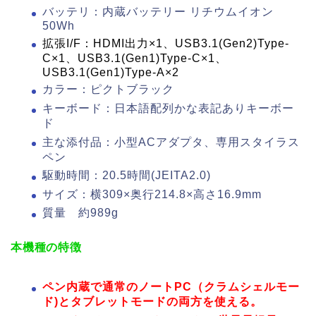
バッテリ：内蔵バッテリー リチウムイオン
50Wh
拡張I/F：HDMI出力×1、USB3.1(Gen2)Type-
C×1、USB3.1(Gen1)Type-C×1、
USB3.1(Gen1)Type-A×2
カラー：ピクトブラック
キーボード：日本語配列かな表記ありキーボー
ド
主な添付品：小型ACアダプタ、専用スタイラス
ペン
駆動時間：20.5時間(JEITA2.0)
サイズ：横309×奥行214.8×高さ16.9mm
質量 約989g
本機種の特徴
ペン内蔵で通常のノートPC（クラムシェルモー
ド)とタブレットモードの両方を使える。