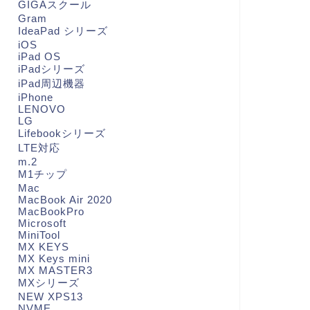
GIGAスクール
Gram
IdeaPad シリーズ
iOS
iPad OS
iPadシリーズ
iPad周辺機器
iPhone
LENOVO
LG
Lifebookシリーズ
LTE対応
m.2
M1チップ
Mac
MacBook Air 2020
MacBookPro
Microsoft
MiniTool
MX KEYS
MX Keys mini
MX MASTER3
MXシリーズ
NEW XPS13
NVME