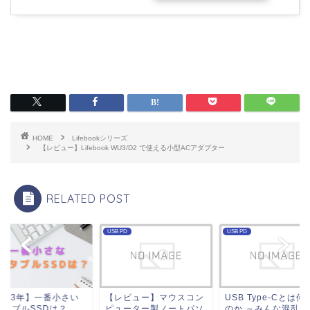
HOME
Lifebookシリーズ
【レビュー】Lifebook WU3/D2 で使える小型ACアダプター
RELATED POST
USB PD
USB PD
SSD
【レビュー】マウスコン
USB Type-Cとは何者な
【2023年】一番
ピューター製ノートパソ
のか ～みんな混乱するカ
ポータブルSSD