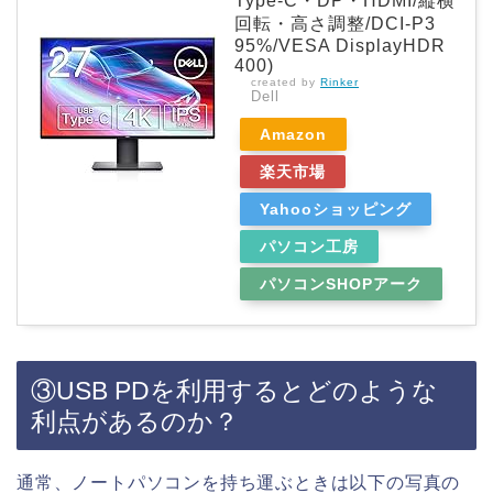
Type-C・DP・HDMI/縦横
回転・高さ調整/DCI-P3
95%/VESA DisplayHDR
400)
created by
Rinker
Dell
Amazon
楽天市場
Yahooショッピング
パソコン工房
パソコンSHOPアーク
③USB PDを利用するとどのような
利点があるのか？
通常、ノートパソコンを持ち運ぶときは以下の写真の