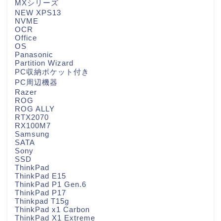
MXシリーズ
NEW XPS13
NVME
OCR
Office
OS
Panasonic
Partition Wizard
PC収納ポケット付き
PC周辺機器
Razer
ROG
ROG ALLY
RTX2070
RX100M7
Samsung
SATA
Sony
SSD
ThinkPad
ThinkPad E15
ThinkPad P1 Gen.6
ThinkPad P17
Thinkpad T15g
ThinkPad x1 Carbon
ThinkPad X1 Extreme