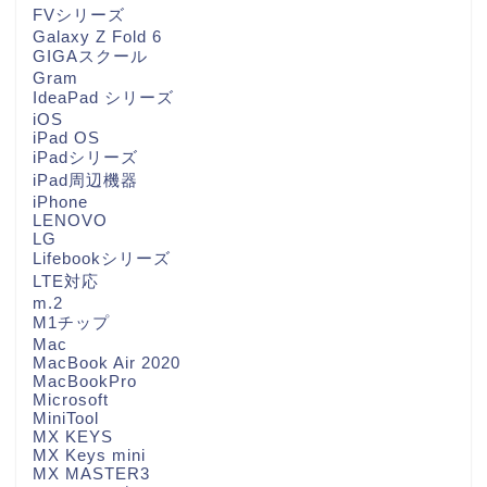
FVシリーズ
Galaxy Z Fold 6
GIGAスクール
Gram
IdeaPad シリーズ
iOS
iPad OS
iPadシリーズ
iPad周辺機器
iPhone
LENOVO
LG
Lifebookシリーズ
LTE対応
m.2
M1チップ
Mac
MacBook Air 2020
MacBookPro
Microsoft
MiniTool
MX KEYS
MX Keys mini
MX MASTER3