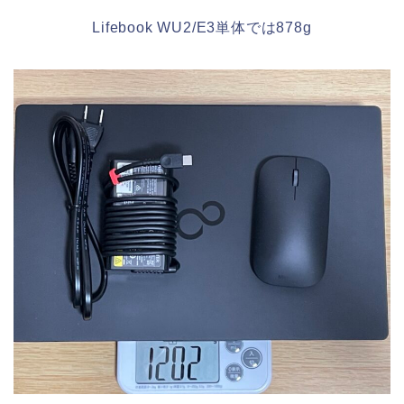
Lifebook WU2/E3単体では878g