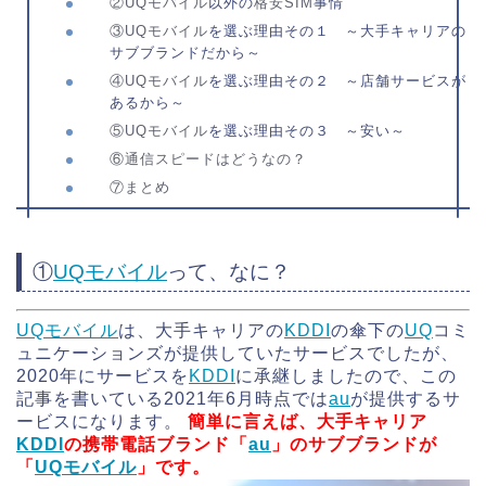
②
UQモバイル
以外の
格安SIM
事情
③
UQモバイル
を選ぶ理由その１ ～大手キャリアの
サブブランドだから～
④
UQモバイル
を選ぶ理由その２ ～店舗サービスが
あるから～
⑤
UQモバイル
を選ぶ理由その３ ～安い～
⑥通信スピードはどうなの？
⑦まとめ
①
UQモバイル
って、なに？
UQモバイル
は、大手キャリアの
KDDI
の傘下の
UQ
コミ
ュニケーションズが提供していたサービスでしたが、
2020年にサービスを
KDDI
に承継しましたので、この
記事を書いている2021年6月時点では
au
が提供するサ
ービスになります。
簡単に言えば、大手
キャリア
KDDI
の携帯電話ブランド「
au
」のサブブランドが
「
UQモバイル
」です。