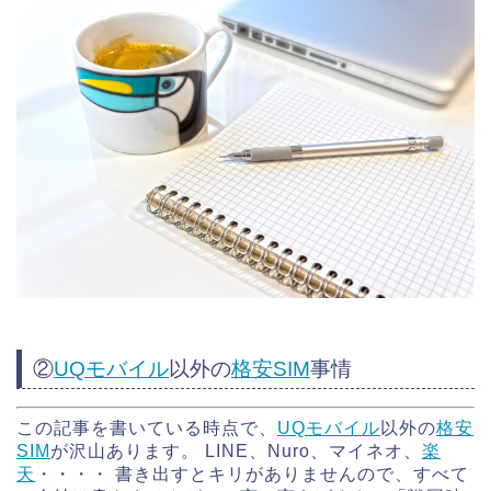
②
UQモバイル
以外の
格安SIM
事情
この記事を書いている時点で、
UQモバイル
以外の
格安
SIM
が沢山あります。 LINE、Nuro、マイネオ、
楽
天
・・・・ 書き出すとキリがありませんので、すべて