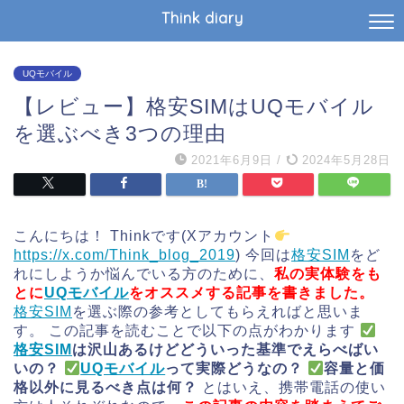
Think diary
UQモバイル
【レビュー】格安SIMはUQモバイル
を選ぶべき3つの理由
2021年6月9日
/
2024年5月28日
こんにちは！ Thinkです(Xアカウント
https://x.com/Think_blog_2019
) 今回は
格安SIM
をど
れにしようか悩んでいる方のために、
私の実体験をも
とに
UQモバイル
をオススメする記事を書きました。
格安SIM
を選ぶ際の参考としてもらえればと思いま
す。 この記事を読むことで以下の点がわかります
格安SIM
は沢山あるけどどういった基準でえらべばい
いの？
UQモバイル
って実際どうなの？
容量と価
格以外に見るべき点は何？
とはいえ、携帯電話の使い