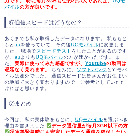
力です。
特に毎月3GBも使わない人であれば、
UQモ
バイル
の方が良いです。
⑥通信スピードはどうなの？
あくまでも私が取得したデータになります。 私ももと
もと
au
を使っていて、その後
UQモバイル
に変更しま
した。 職場で
スピードテスト
をしたことがあるのです
が、
au
よりも
UQモバイル
の方が速かったです。 ま
た、
実際に使ってみた感想ですが、
Youtube
の動画は
遅延なく見れます。
ちなみに、
ソフトバンク
とY!モバ
イルは圏外でした。 通信スピードは皆さんがお住まい
の地域で大きく変わりますので、ご参考としていただ
ければと思います。
⑦まとめ
今回は、私の実体験をもとに、
UQモバイル
を選ぶべき
理由を書きました
データ通信量が毎月3GB以下の方
災害等緊急時にも安定したデータ通信を確保したい