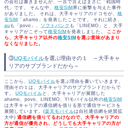
の会社は書きませんが、一言で言えばまさに「戦国時
代」です。 そんな中、
格安SIM
界に衝撃を与えた事件
がありました。 それは、大手キャリアのドコモが、
格
安SIM
「ahamo」を発表したことです。 それに続き、
au
も「povo」、
ソフトバンク
も「LINEMO」と、大手
キャリアがこぞって
格安SIM
を発表しました。
ここか
ら、大手キャリア以外の
格安SIM
を選ぶ意味があまり
なくなりました。
③
UQモバイル
を選ぶ理由その１ ～大手キャ
リアのサブブランドだから～
ここから、
UQモバイル
を選ぶ理由を書いていきます。
理由その１は、大手キャリアのサブブランドだからで
す。
UQモバイル
と、大手キャリアが展開した
ahamo、povo、LINEMO、Y!モバイル以外の
格安SIM
は大手キャリアの通信網を借りる形で通信サービスを
展開しています。(
楽天モバイル
は自社通信網を絶賛拡
大中)
通信網を借りてるわけなので、大手キャリアの
方が通信が優先され、どうしても大手キャリアの方が