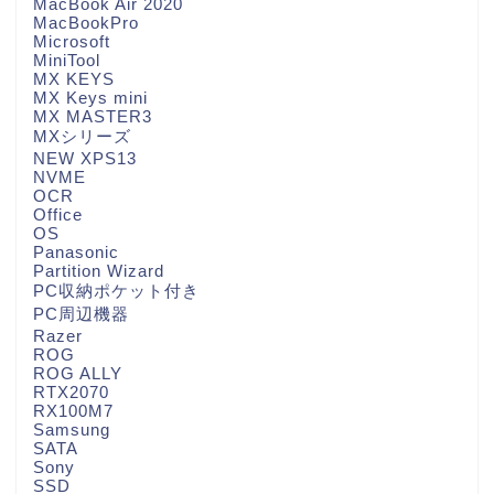
MacBook Air 2020
MacBookPro
Microsoft
MiniTool
MX KEYS
MX Keys mini
MX MASTER3
MXシリーズ
NEW XPS13
NVME
OCR
Office
OS
Panasonic
Partition Wizard
PC収納ポケット付き
PC周辺機器
Razer
ROG
ROG ALLY
RTX2070
RX100M7
Samsung
SATA
Sony
SSD