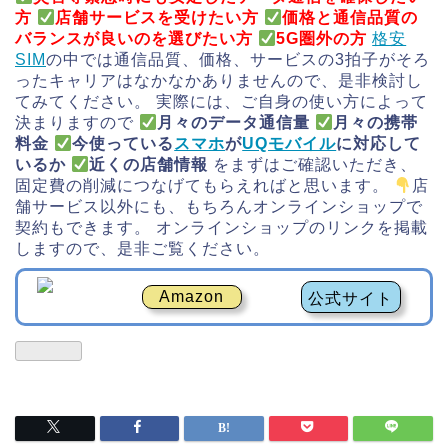
方
店舗サービスを受けたい方
価格と通信品質の
バランスが良いのを選びたい方
5G圏外の方
格安
SIM
の中では通信品質、価格、サービスの3拍子がそろ
ったキャリアはなかなかありませんので、是非検討し
てみてください。 実際には、ご自身の使い方によって
決まりますので
月々のデータ通信量
月々の携帯
料金
今使っている
スマホ
が
UQモバイル
に対応して
いるか
近くの店舗情報
をまずはご確認いただき、
固定費の削減につなげてもらえればと思います。
店
舗サービス以外にも、もちろんオンラインショップで
契約もできます。 オンラインショップのリンクを掲載
しますので、是非ご覧ください。
Amazon
公式サイト