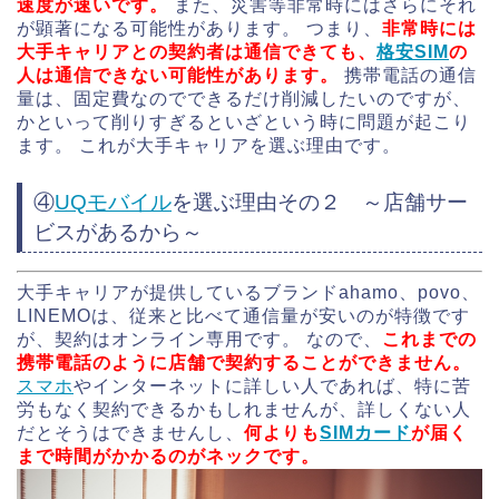
速度が速いです。
また、災害等非常時にはさらにそれ
が顕著になる可能性があります。 つまり、
非常時には
大手キャリアとの契約者は通信できても、
格安SIM
の
人は通信できない可能性があります。
携帯電話の通信
量は、固定費なのでできるだけ削減したいのですが、
かといって削りすぎるといざという時に問題が起こり
ます。 これが大手キャリアを選ぶ理由です。
④
UQモバイル
を選ぶ理由その２ ～店舗サー
ビスがあるから～
大手キャリアが提供しているブランドahamo、povo、
LINEMOは、従来と比べて通信量が安いのが特徴です
が、契約はオンライン専用です。 なので、
これまでの
携帯電話のように店舗で契約することができません。
スマホ
やインターネットに詳しい人であれば、特に苦
労もなく契約できるかもしれませんが、詳しくない人
だとそうはできませんし、
何よりも
SIMカード
が届く
まで時間がかかるのがネックです。