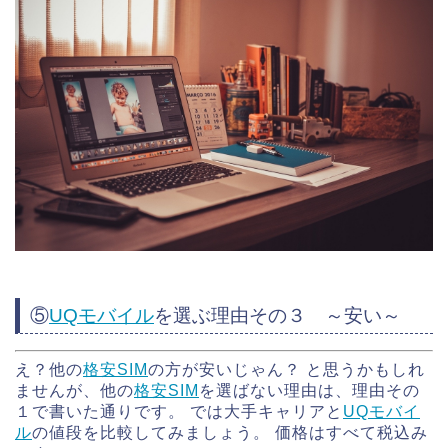
⑤
UQモバイル
を選ぶ理由その３ ～安い～
え？他の
格安SIM
の方が安いじゃん？ と思うかもしれ
ませんが、他の
格安SIM
を選ばない理由は、理由その
１で書いた通りです。 では大手キャリアと
UQモバイ
ル
の値段を比較してみましょう。 価格はすべて税込み