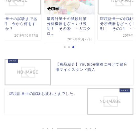
境計量士の試験まであ
環境計量士の試験対策
環境計量士の試験
2か月 今から何をす
分析機器をざっくり説
分析機器をざっくり
べきか？
明！ その⑧ ～ガスク
明！ その14 ～TOC
ロ...
2019年10月17日
2019年1
2019年10月27日
【商品紹介】Youtube投稿に向けて録音
用マイクスタンド購入
環境計量士の試験お疲れさまでした。