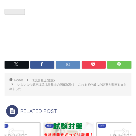
HOME
環境計量士(濃度)
いよいよ今週末は環境計量士の国家試験！ これまで作成した記事と動画をまと
めました
RELATED POST
の仕方
化学
化学