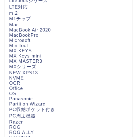
Lifebookシリーズ
LTE対応
m.2
M1チップ
Mac
MacBook Air 2020
MacBookPro
Microsoft
MiniTool
MX KEYS
MX Keys mini
MX MASTER3
MXシリーズ
NEW XPS13
NVME
OCR
Office
OS
Panasonic
Partition Wizard
PC収納ポケット付き
PC周辺機器
Razer
ROG
ROG ALLY