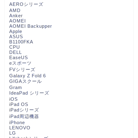
AEROシリーズ
AMD
Anker
AOMEI
AOMEI Backupper
Apple
ASUS
B1100FKA
CPU
DELL
EaseUS
eスポーツ
FVシリーズ
Galaxy Z Fold 6
GIGAスクール
Gram
IdeaPad シリーズ
iOS
iPad OS
iPadシリーズ
iPad周辺機器
iPhone
LENOVO
LG