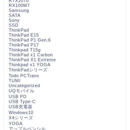
RTX2070
RX100M7
Samsung
SATA
Sony
SSD
ThinkPad
ThinkPad E15
ThinkPad P1 Gen.6
ThinkPad P17
Thinkpad T15g
ThinkPad x1 Carbon
ThinkPad X1 Extreme
Thinkpad x1 YOGA
ThinkPadシリーズ
Todo PCTrans
TUMI
Uncategorized
UQモバイル
USB PD
USB Type-C
USB充電器
Windows10
X4シリーズ
YOGA
アップルペンシル