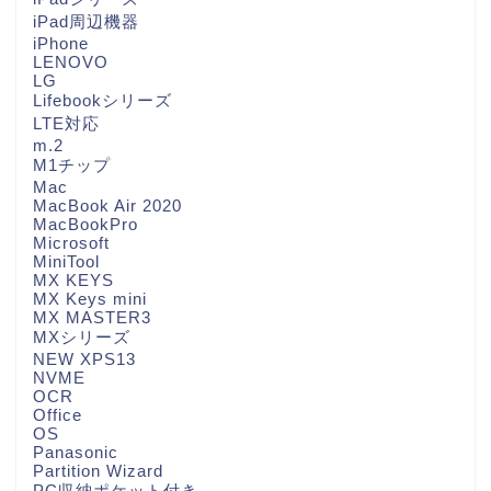
iPad周辺機器
iPhone
LENOVO
LG
Lifebookシリーズ
LTE対応
m.2
M1チップ
Mac
MacBook Air 2020
MacBookPro
Microsoft
MiniTool
MX KEYS
MX Keys mini
MX MASTER3
MXシリーズ
NEW XPS13
NVME
OCR
Office
OS
Panasonic
Partition Wizard
PC収納ポケット付き