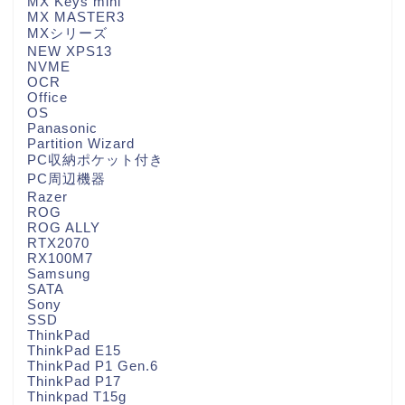
MX Keys mini
MX MASTER3
MXシリーズ
NEW XPS13
NVME
OCR
Office
OS
Panasonic
Partition Wizard
PC収納ポケット付き
PC周辺機器
Razer
ROG
ROG ALLY
RTX2070
RX100M7
Samsung
SATA
Sony
SSD
ThinkPad
ThinkPad E15
ThinkPad P1 Gen.6
ThinkPad P17
Thinkpad T15g