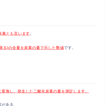
全有機炭素とも言います
。
限る)の全量を炭素の量で示した数値
です。
に変換し、発生した二酸化炭素の量を測定します。
素がある