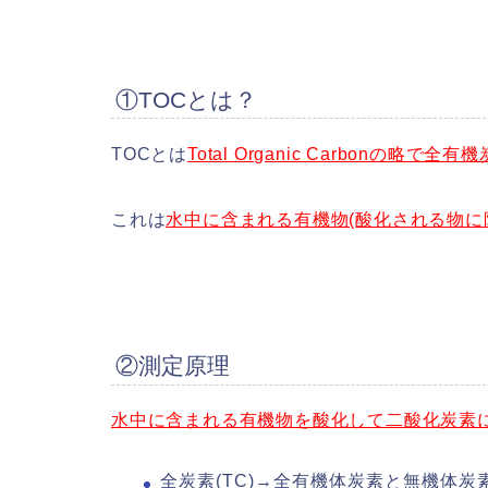
①TOCとは？
TOCとは
Total Organic Carbonの略で
これは
水中に含まれる有機物(酸化される物に
②測定原理
水中に含まれる有機物を酸化して二酸化炭素
全炭素(TC)→全有機体炭素と無機体炭