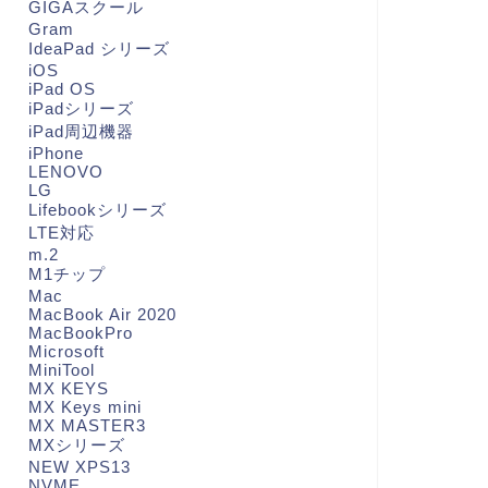
GIGAスクール
Gram
IdeaPad シリーズ
iOS
iPad OS
iPadシリーズ
iPad周辺機器
iPhone
LENOVO
LG
Lifebookシリーズ
LTE対応
m.2
M1チップ
Mac
MacBook Air 2020
MacBookPro
Microsoft
MiniTool
MX KEYS
MX Keys mini
MX MASTER3
MXシリーズ
NEW XPS13
NVME