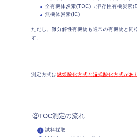
全有機体炭素(TOC)→溶存性有機炭素(
無機体炭素(IC)
ただし、難分解性有機物も通常の有機物と同
す。
測定方式は
燃焼酸化方式と湿式酸化方式があ
③TOC測定の流れ
試料採取