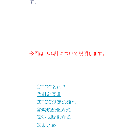
す。
今回はTOC計について説明します。
①TOCとは？
②測定原理
③TOC測定の流れ
④燃焼酸化方式
⑤湿式酸化方式
⑥まとめ