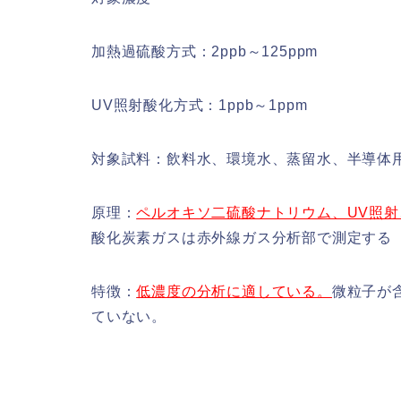
加熱過硫酸方式：2ppb～125ppm
UV照射酸化方式：1ppb～1ppm
対象試料：飲料水、環境水、蒸留水、半導体
原理：
ペルオキソ二硫酸ナトリウム、UV照
酸化炭素ガスは赤外線ガス分析部で測定する
特徴：
低濃度の分析に適している。
微粒子が
ていない。