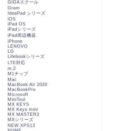
GIGAスクール
Gram
IdeaPad シリーズ
iOS
iPad OS
iPadシリーズ
iPad周辺機器
iPhone
LENOVO
LG
Lifebookシリーズ
LTE対応
m.2
M1チップ
Mac
MacBook Air 2020
MacBookPro
Microsoft
MiniTool
MX KEYS
MX Keys mini
MX MASTER3
MXシリーズ
NEW XPS13
NVME