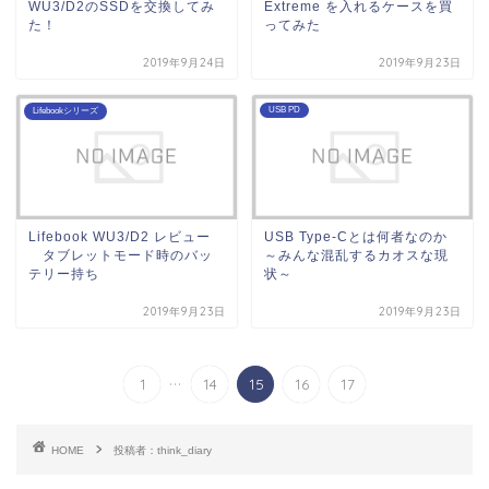
WU3/D2のSSDを交換してみ
Extreme を入れるケースを買
た！
ってみた
2019年9月24日
2019年9月23日
USB PD
Lifebookシリーズ
Lifebook WU3/D2 レビュー
USB Type-Cとは何者なのか
タブレットモード時のバッ
～みんな混乱するカオスな現
テリー持ち
状～
2019年9月23日
2019年9月23日
...
1
14
15
16
17
HOME
投稿者：think_diary