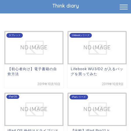
Think diary
タブレット
Lifebookシリーズ
【初心者向け】電子書籍の自
Lifebook WU3/D2 が入るバッ
炊方法
グを買ってみた
2019年10月10日
2019年10月9日
iPad OS
iPadシリーズ
iPad OS 外付けドライブには
【比較】iPad Pro11と