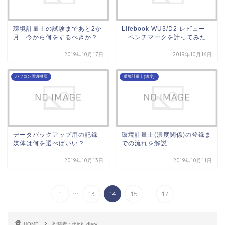
環境計量士の試験まであと2か
Lifebook WU3/D2 レビュー
月 今から何をするべきか？
ベンチマークを計ってみた
2019年10月17日
2019年10月16日
パソコン周辺機器
環境計量士(濃度)
データバックアップ用の記録
環境計量士(濃度関係)の登録ま
媒体は何を選べばいい？
での流れを解説
2019年10月13日
2019年10月11日
...
...
1
13
14
15
17
HOME
投稿者：think_diary