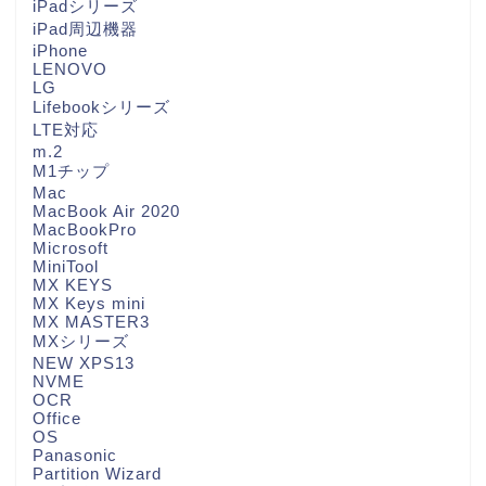
iPadシリーズ
iPad周辺機器
iPhone
LENOVO
LG
Lifebookシリーズ
LTE対応
m.2
M1チップ
Mac
MacBook Air 2020
MacBookPro
Microsoft
MiniTool
MX KEYS
MX Keys mini
MX MASTER3
MXシリーズ
NEW XPS13
NVME
OCR
Office
OS
Panasonic
Partition Wizard