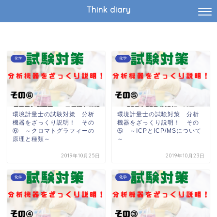
Think diary
化学
化学
環境計量士の試験対策 分析
環境計量士の試験対策 分析
機器をざっくり説明！ その
機器をざっくり説明！ その
⑥ ～クロマトグラフィーの
⑤ ～ICPとICP/MSについて
原理と種類～
～
2019年10月25日
2019年10月23日
化学
化学