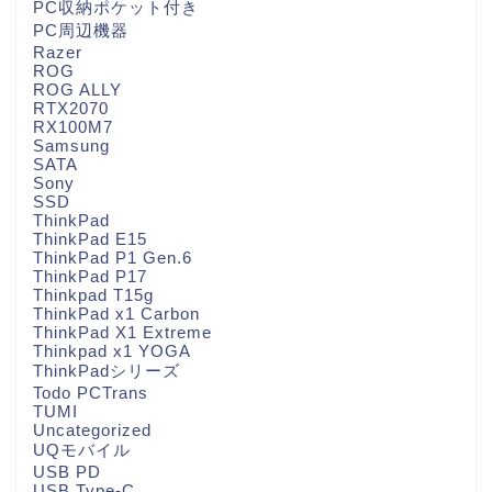
PC収納ポケット付き
PC周辺機器
Razer
ROG
ROG ALLY
RTX2070
RX100M7
Samsung
SATA
Sony
SSD
ThinkPad
ThinkPad E15
ThinkPad P1 Gen.6
ThinkPad P17
Thinkpad T15g
ThinkPad x1 Carbon
ThinkPad X1 Extreme
Thinkpad x1 YOGA
ThinkPadシリーズ
Todo PCTrans
TUMI
Uncategorized
UQモバイル
USB PD
USB Type-C