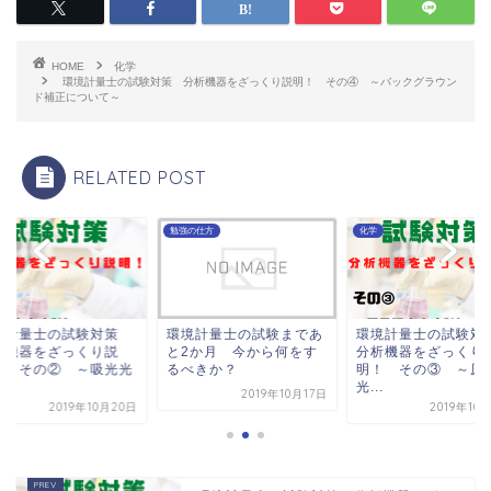
HOME
化学
環境計量士の試験対策 分析機器をざっくり説明！ その④ ～バックグラウン
ド補正について～
RELATED POST
勉強の仕方
化学
境計量士の試験対策
環境計量士の試験まであ
環境計量士の試験
析機器をざっくり説
と2か月 今から何をす
分析機器をざっくり
！ その② ～吸光光
るべきか？
明！ その③ ～原
.
光...
2019年10月17日
2019年10月20日
2019年10