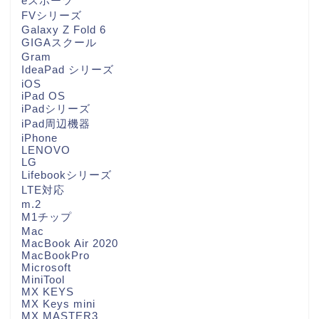
eスポーツ
FVシリーズ
Galaxy Z Fold 6
GIGAスクール
Gram
IdeaPad シリーズ
iOS
iPad OS
iPadシリーズ
iPad周辺機器
iPhone
LENOVO
LG
Lifebookシリーズ
LTE対応
m.2
M1チップ
Mac
MacBook Air 2020
MacBookPro
Microsoft
MiniTool
MX KEYS
MX Keys mini
MX MASTER3