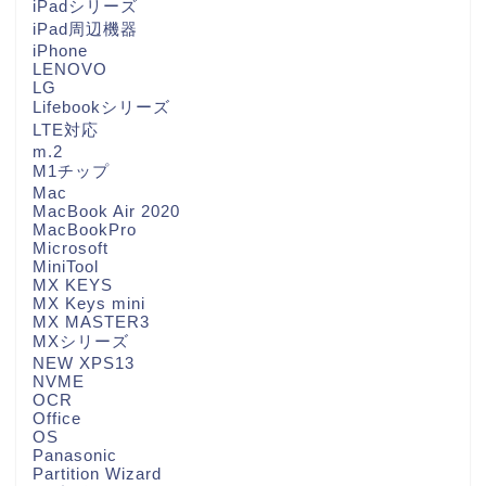
iPadシリーズ
iPad周辺機器
iPhone
LENOVO
LG
Lifebookシリーズ
LTE対応
m.2
M1チップ
Mac
MacBook Air 2020
MacBookPro
Microsoft
MiniTool
MX KEYS
MX Keys mini
MX MASTER3
MXシリーズ
NEW XPS13
NVME
OCR
Office
OS
Panasonic
Partition Wizard