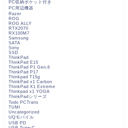
PC収納ポケット付き
PC周辺機器
Razer
ROG
ROG ALLY
RTX2070
RX100M7
Samsung
SATA
Sony
SSD
ThinkPad
ThinkPad E15
ThinkPad P1 Gen.6
ThinkPad P17
Thinkpad T15g
ThinkPad x1 Carbon
ThinkPad X1 Extreme
Thinkpad x1 YOGA
ThinkPadシリーズ
Todo PCTrans
TUMI
Uncategorized
UQモバイル
USB PD
USB Type-C