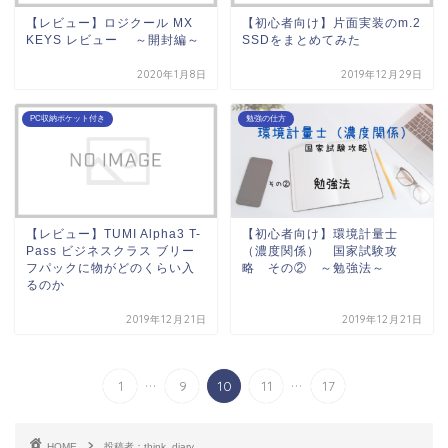
【レビュー】ロジクール MX
【初心者向け】片面実装のm.2
KEYS レビュー ～開封編～
SSDをまとめてみた
2020年1月8日
2019年12月29日
PC収納ポケット付き
勉強の仕方
【レビュー】TUMI Alpha3 T-
【初心者向け】環境計量士
Pass ビジネスクラス ブリー
（濃度関係） 国家試験攻
フパックに物がどのくらい入
略 その② ～勉強法～
るのか
2019年12月21日
2019年12月21日
...
...
1
9
10
11
17
HOME
投稿者：think_diary