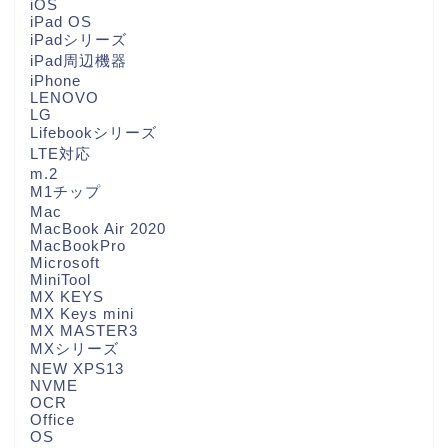
iOS
iPad OS
iPadシリーズ
iPad周辺機器
iPhone
LENOVO
LG
Lifebookシリーズ
LTE対応
m.2
M1チップ
Mac
MacBook Air 2020
MacBookPro
Microsoft
MiniTool
MX KEYS
MX Keys mini
MX MASTER3
MXシリーズ
NEW XPS13
NVME
OCR
Office
OS