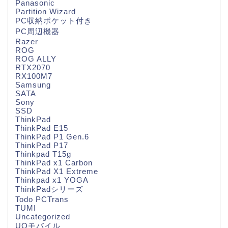
Panasonic
Partition Wizard
PC収納ポケット付き
PC周辺機器
Razer
ROG
ROG ALLY
RTX2070
RX100M7
Samsung
SATA
Sony
SSD
ThinkPad
ThinkPad E15
ThinkPad P1 Gen.6
ThinkPad P17
Thinkpad T15g
ThinkPad x1 Carbon
ThinkPad X1 Extreme
Thinkpad x1 YOGA
ThinkPadシリーズ
Todo PCTrans
TUMI
Uncategorized
UQモバイル