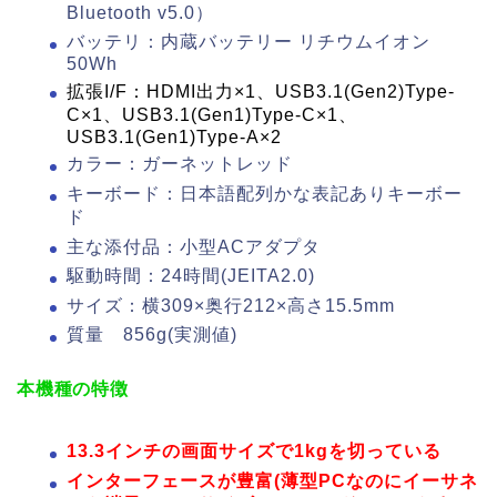
Bluetooth v5.0）
バッテリ：内蔵バッテリー リチウムイオン
50Wh
拡張I/F：HDMI出力×1、USB3.1(Gen2)Type-
C×1、USB3.1(Gen1)Type-C×1、
USB3.1(Gen1)Type-A×2
カラー：ガーネットレッド
キーボード：日本語配列かな表記ありキーボー
ド
主な添付品：小型ACアダプタ
駆動時間：24時間(JEITA2.0)
サイズ：横309×奥行212×高さ15.5mm
質量 856g(実測値)
本機種の特徴
13.3インチの画面サイズで1kgを切っている
インターフェースが豊富(薄型PCなのにイーサネ