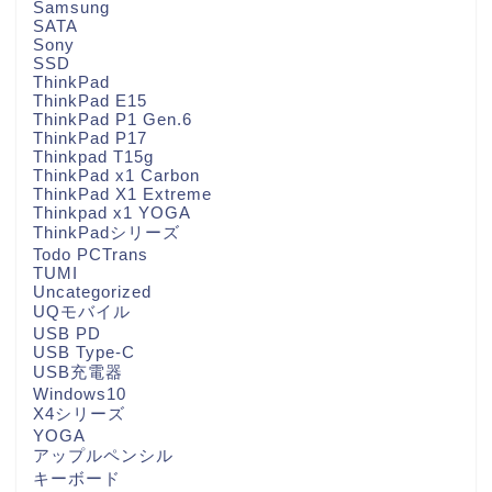
Samsung
SATA
Sony
SSD
ThinkPad
ThinkPad E15
ThinkPad P1 Gen.6
ThinkPad P17
Thinkpad T15g
ThinkPad x1 Carbon
ThinkPad X1 Extreme
Thinkpad x1 YOGA
ThinkPadシリーズ
Todo PCTrans
TUMI
Uncategorized
UQモバイル
USB PD
USB Type-C
USB充電器
Windows10
X4シリーズ
YOGA
アップルペンシル
キーボード