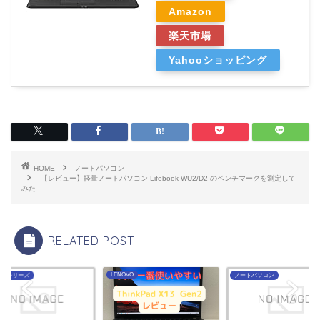
Amazon
楽天市場
Yahooショッピング
HOME
ノートパソコン
【レビュー】軽量ノートパソコン Lifebook WU2/D2 のベンチマークを測定して
みた
RELATED POST
LENOVO
ebookシリーズ
ノートパソコン