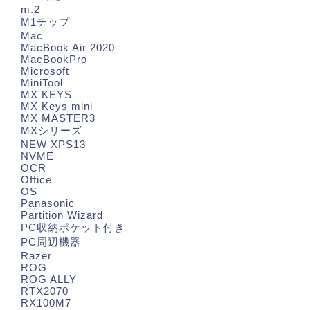
m.2
M1チップ
Mac
MacBook Air 2020
MacBookPro
Microsoft
MiniTool
MX KEYS
MX Keys mini
MX MASTER3
MXシリーズ
NEW XPS13
NVME
OCR
Office
OS
Panasonic
Partition Wizard
PC収納ポケット付き
PC周辺機器
Razer
ROG
ROG ALLY
RTX2070
RX100M7