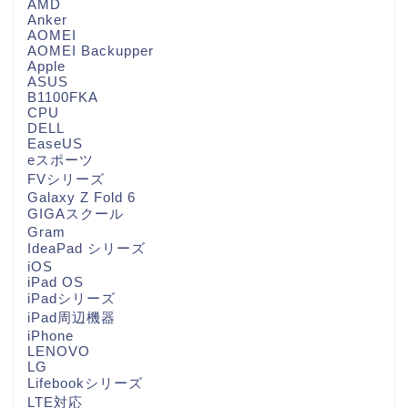
AMD
Anker
AOMEI
AOMEI Backupper
Apple
ASUS
B1100FKA
CPU
DELL
EaseUS
eスポーツ
FVシリーズ
Galaxy Z Fold 6
GIGAスクール
Gram
IdeaPad シリーズ
iOS
iPad OS
iPadシリーズ
iPad周辺機器
iPhone
LENOVO
LG
Lifebookシリーズ
LTE対応