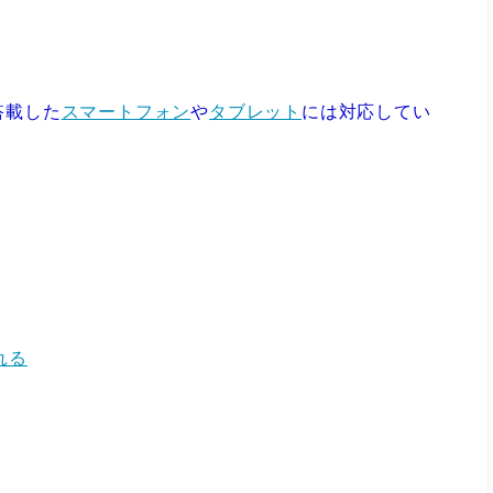
搭載した
スマートフォン
や
タブレット
には対応してい
れる