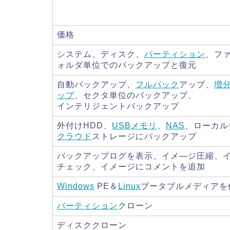
価格
システム、ディスク、
パーティション
、フ
ォルダ単位でのバックアップと復元
自動バックアップ、
フルバック
アップ、
増
ップ
、セクタ単位のバックアップ、
インテリジェントバックアップ
外付けHDD、
USBメモリ
、
NAS
、ローカル
クラウド
ストレージにバックアップ
バックアップログを表示、イメ―ジ圧縮、
チェック、イメージにコメントを追加
Windows
PE＆
Linux
ブータブルメディアを
パーティション
クローン
ディスククローン