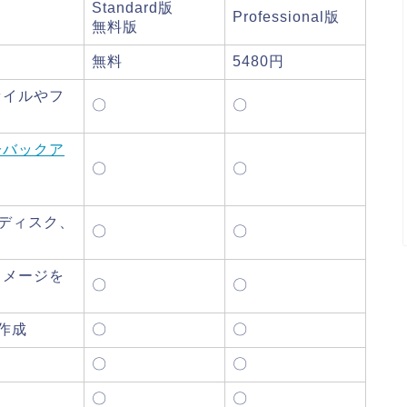
Standard版
Professional版
無料版
無料
5480円
ァイルやフ
〇
〇
分バックア
〇
〇
ディスク、
〇
〇
イメージを
〇
〇
作成
〇
〇
〇
〇
〇
〇