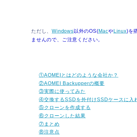
ただし、
Windows
以外のOS(
Mac
や
Linux
)を
ませんので、ご注意ください。
①AOMEIとはどのような会社か？
②AOMEI Backupperの概要
③実際に使ってみた
④交換するSSDを外付けSSDケースに入
⑤クローンを作成する
⑥クローンした結果
⑦まとめ
⑧注意点