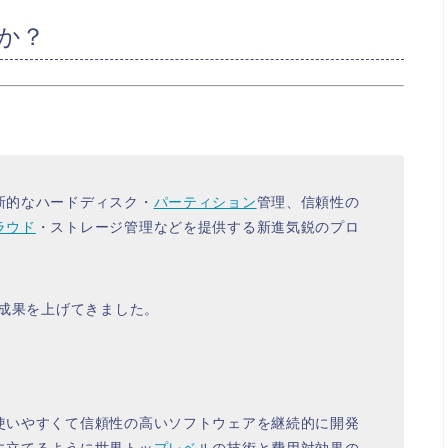
社か？
新的なハードディスク・
パーティション
管理、信頼性の
ラウド
・ストレージ管理などを提供する新進気鋭のプロ
、成果を上げてきました。
使いやすくて信頼性の高いソフトウェアを継続的に開発
に立てるように世界トッ
プレベ
ルの技術と費用対効果の