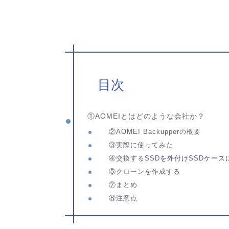
目次
①AOMEIとはどのような会社か？
②AOMEI Backupperの概要
③実際に使ってみた
④交換する
SSD
を外付け
SSD
ケース
⑤クローンを作成する
⑦まとめ
⑧注意点