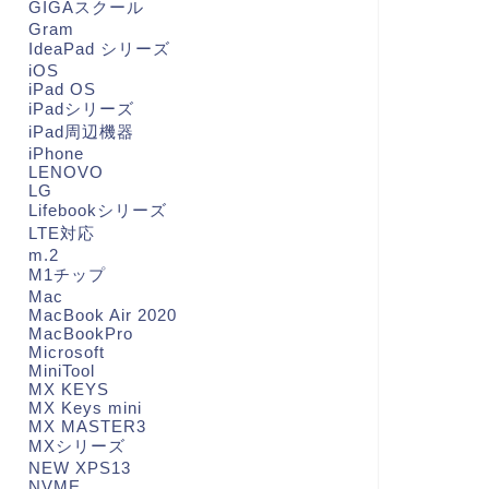
GIGAスクール
Gram
IdeaPad シリーズ
iOS
iPad OS
iPadシリーズ
iPad周辺機器
iPhone
LENOVO
LG
Lifebookシリーズ
LTE対応
m.2
M1チップ
Mac
MacBook Air 2020
MacBookPro
Microsoft
MiniTool
MX KEYS
MX Keys mini
MX MASTER3
MXシリーズ
NEW XPS13
NVME