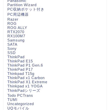
Panasonic
Partition Wizard
PC収納ポケット付き
PC周辺機器
Razer
ROG
ROG ALLY
RTX2070
RX100M7
Samsung
SATA
Sony
SSD
ThinkPad
ThinkPad E15
ThinkPad P1 Gen.6
ThinkPad P17
Thinkpad T15g
ThinkPad x1 Carbon
ThinkPad X1 Extreme
Thinkpad x1 YOGA
ThinkPadシリーズ
Todo PCTrans
TUMI
Uncategorized
UQモバイル