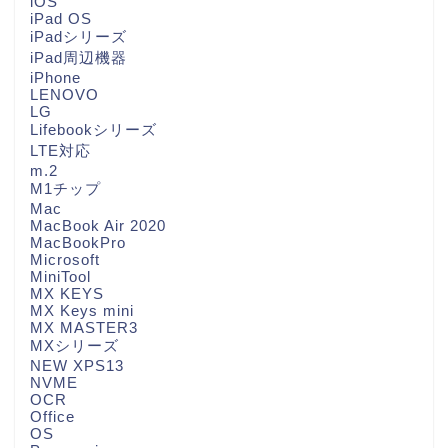
iOS
iPad OS
iPadシリーズ
iPad周辺機器
iPhone
LENOVO
LG
Lifebookシリーズ
LTE対応
m.2
M1チップ
Mac
MacBook Air 2020
MacBookPro
Microsoft
MiniTool
MX KEYS
MX Keys mini
MX MASTER3
MXシリーズ
NEW XPS13
NVME
OCR
Office
OS