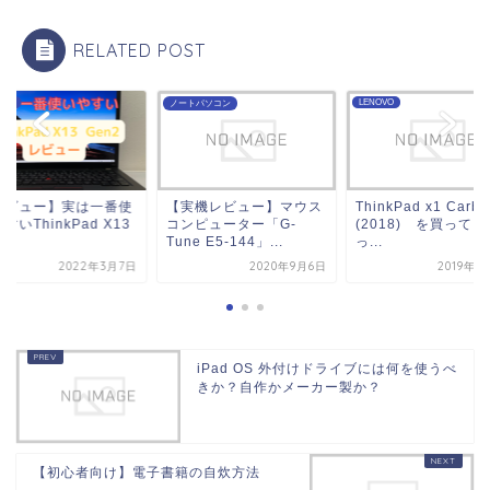
RELATED POST
OVO
LENOVO
ノートパソコン
レビュー】実は一番使
【実機レビュー】マウス
ThinkPad x1 Carbo
すいThinkPad X13
コンピューター「G-
(2018) を買ってし
n2
Tune E5-144」...
っ...
2022年3月7日
2020年9月6日
2019年1
iPad OS 外付けドライブには何を使うべ
きか？自作かメーカー製か？
【初心者向け】電子書籍の自炊方法