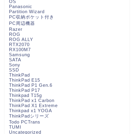
OS
Panasonic
Partition Wizard
PC収納ポケット付き
PC周辺機器
Razer
ROG
ROG ALLY
RTX2070
RX100M7
Samsung
SATA
Sony
SSD
ThinkPad
ThinkPad E15
ThinkPad P1 Gen.6
ThinkPad P17
Thinkpad T15g
ThinkPad x1 Carbon
ThinkPad X1 Extreme
Thinkpad x1 YOGA
ThinkPadシリーズ
Todo PCTrans
TUMI
Uncategorized