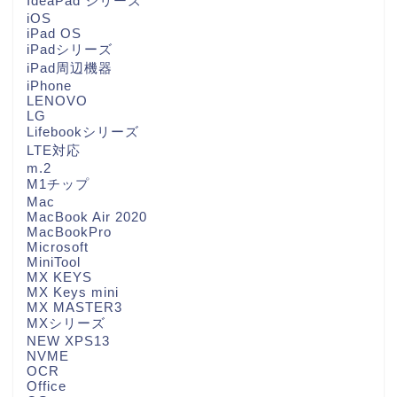
IdeaPad シリーズ
iOS
iPad OS
iPadシリーズ
iPad周辺機器
iPhone
LENOVO
LG
Lifebookシリーズ
LTE対応
m.2
M1チップ
Mac
MacBook Air 2020
MacBookPro
Microsoft
MiniTool
MX KEYS
MX Keys mini
MX MASTER3
MXシリーズ
NEW XPS13
NVME
OCR
Office