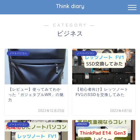
Think diary
― CATEGORY ―
ビジネス
ノートパソコン
ノートパソコン
【レビュー】使ってみてわか
【初心者向け】レッツノート
った「ガジェタブルWR」の魅
FV1のSSDを交換してみた
力
2022年12月25日
2022年4月1日
LENOVO
ノートパソコン