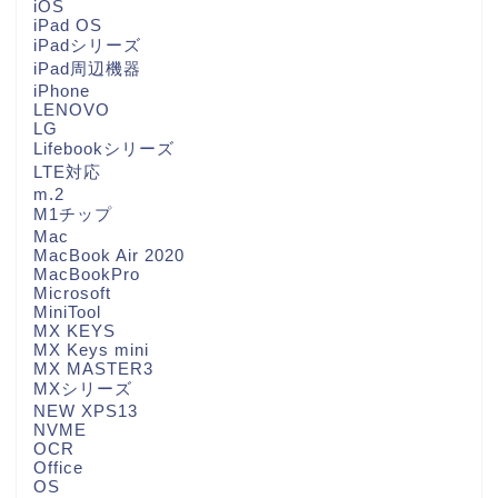
iOS
iPad OS
iPadシリーズ
iPad周辺機器
iPhone
LENOVO
LG
Lifebookシリーズ
LTE対応
m.2
M1チップ
Mac
MacBook Air 2020
MacBookPro
Microsoft
MiniTool
MX KEYS
MX Keys mini
MX MASTER3
MXシリーズ
NEW XPS13
NVME
OCR
Office
OS