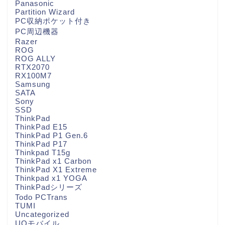
Panasonic
Partition Wizard
PC収納ポケット付き
PC周辺機器
Razer
ROG
ROG ALLY
RTX2070
RX100M7
Samsung
SATA
Sony
SSD
ThinkPad
ThinkPad E15
ThinkPad P1 Gen.6
ThinkPad P17
Thinkpad T15g
ThinkPad x1 Carbon
ThinkPad X1 Extreme
Thinkpad x1 YOGA
ThinkPadシリーズ
Todo PCTrans
TUMI
Uncategorized
UQモバイル