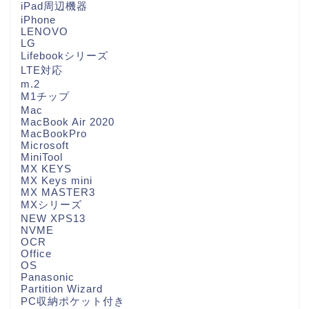
iPad周辺機器
iPhone
LENOVO
LG
Lifebookシリーズ
LTE対応
m.2
M1チップ
Mac
MacBook Air 2020
MacBookPro
Microsoft
MiniTool
MX KEYS
MX Keys mini
MX MASTER3
MXシリーズ
NEW XPS13
NVME
OCR
Office
OS
Panasonic
Partition Wizard
PC収納ポケット付き