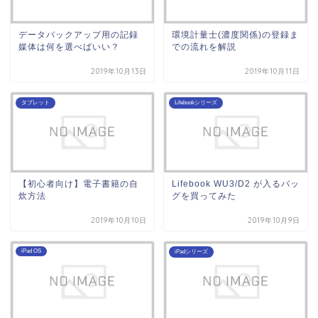
データバックアップ用の記録
環境計量士(濃度関係)の登録ま
媒体は何を選べばいい？
での流れを解説
2019年10月13日
2019年10月11日
タブレット
Lifebookシリーズ
【初心者向け】電子書籍の自
Lifebook WU3/D2 が入るバッ
炊方法
グを買ってみた
2019年10月10日
2019年10月9日
iPad OS
iPadシリーズ