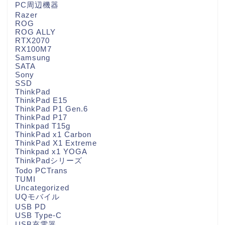
PC周辺機器
Razer
ROG
ROG ALLY
RTX2070
RX100M7
Samsung
SATA
Sony
SSD
ThinkPad
ThinkPad E15
ThinkPad P1 Gen.6
ThinkPad P17
Thinkpad T15g
ThinkPad x1 Carbon
ThinkPad X1 Extreme
Thinkpad x1 YOGA
ThinkPadシリーズ
Todo PCTrans
TUMI
Uncategorized
UQモバイル
USB PD
USB Type-C
USB充電器