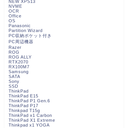
NEW XPS13
NVME
OCR
Office
OS
Panasonic
Partition Wizard
PC収納ポケット付き
PC周辺機器
Razer
ROG
ROG ALLY
RTX2070
RX100M7
Samsung
SATA
Sony
SSD
ThinkPad
ThinkPad E15
ThinkPad P1 Gen.6
ThinkPad P17
Thinkpad T15g
ThinkPad x1 Carbon
ThinkPad X1 Extreme
Thinkpad x1 YOGA