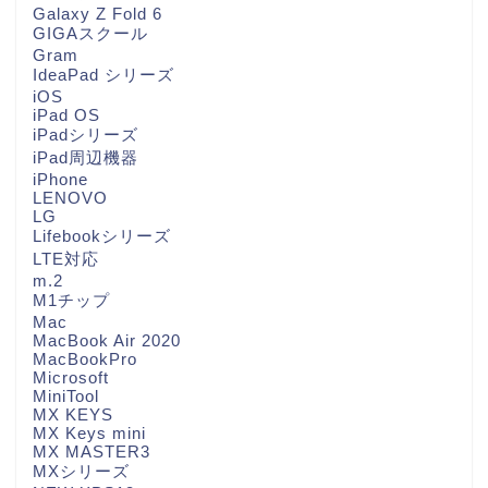
Galaxy Z Fold 6
GIGAスクール
Gram
IdeaPad シリーズ
iOS
iPad OS
iPadシリーズ
iPad周辺機器
iPhone
LENOVO
LG
Lifebookシリーズ
LTE対応
m.2
M1チップ
Mac
MacBook Air 2020
MacBookPro
Microsoft
MiniTool
MX KEYS
MX Keys mini
MX MASTER3
MXシリーズ