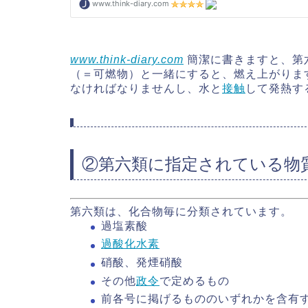
www.think-diary.com
簡潔に書きますと、第
（＝可燃物）と一緒にすると、燃え上がりま
なければなりませんし、水と
接触
して発熱す
②第六類に指定されている物
第六類は、化合物毎に分類されています。
過塩素酸
過酸化水素
硝酸、発煙硝酸
その他
政令
で定めるもの
前各号に掲げるもののいずれかを含有