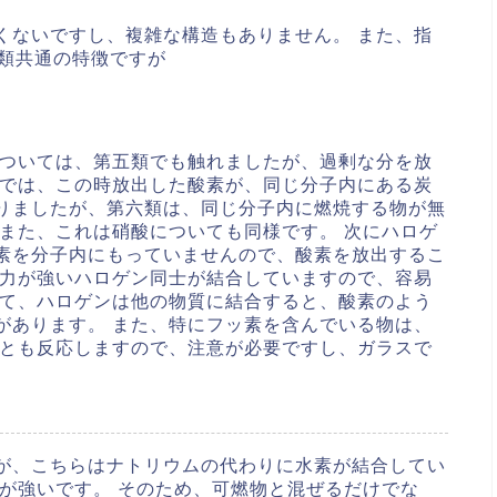
くないですし、複雑な構造もありません。
また、指
類共通の特徴ですが
については、第五類でも触れましたが、過剰な分を放
類では、この時放出した酸素が、同じ分子内にある炭
りましたが、第六類は、同じ分子内に燃焼する物が無
また、これは硝酸についても同様です。 次にハロゲ
素を分子内にもっていませんので、酸素を放出するこ
る力が強いハロゲン同士が結合していますので、容易
して、ハロゲンは他の物質に結合すると、酸素のよう
があります。 また、特にフッ素を含んでいる物は、
水とも反応しますので、注意が必要ですし、ガラスで
が、こちらはナトリウムの代わりに水素が結合してい
が強いです。 そのため、可燃物と混ぜるだけでな