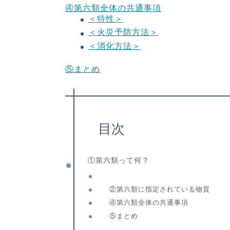
④第六類全体の共通事項
＜特性＞
＜火災予防方法＞
＜消化方法＞
⑤まとめ
目次
①第六類って何？
②第六類に指定されている物質
④第六類全体の共通事項
⑤まとめ