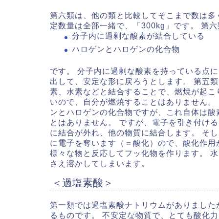
第六類は、他の類と比較してそこまで数は多
定数量は全部一緒で、「300kg」です。
第六
分子内に過剰な酸素が結合している
ハロゲンとハロゲンの化合物
です。 分子内に過剰な酸素を持っている点
出して、安定な形に戻ろうとします。 第五
素、水素などと結合することで、燃焼が起こ
いので、自分が燃焼することはありません。 
ンとハロゲンの化合物ですが、これ自体は酸
とはありません。 ですが、電子を引き付け
に結合が外れ、他の物質に結合します。 そ
に電子を奪います（＝酸化）ので、酸化作用
様々な物と反応してフッ化物を作ります。 
さえ溶かしてしまいます。
＜過塩素酸＞
第一類では過塩素酸ナトリウムがありました
るものです。 不安定な物質で、とても酸化力