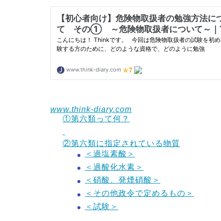
www.think-diary.com
①第六類って何？
②第六類に指定されている物質
＜過塩素酸＞
＜過酸化水素＞
＜硝酸、発煙硝酸＞
＜その他政令で定めるもの＞
＜試験＞