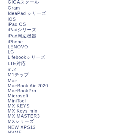
GIGAスクール
Gram
IdeaPad シリーズ
iOS
iPad OS
iPadシリーズ
iPad周辺機器
iPhone
LENOVO
LG
Lifebookシリーズ
LTE対応
m.2
M1チップ
Mac
MacBook Air 2020
MacBookPro
Microsoft
MiniTool
MX KEYS
MX Keys mini
MX MASTER3
MXシリーズ
NEW XPS13
NVME