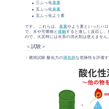
三ふっ化
臭素
五ふっ化
臭素
五ふっ化よう素
です。 これらは、
臭素
やよう素といったハロ
で、水や可燃物と
接触
すると激しく反応し、
ので、火災時には水系の消火剤は使えません
＜試験＞
・燃焼試験
酸化力の
潜在的
な危険性を評価す