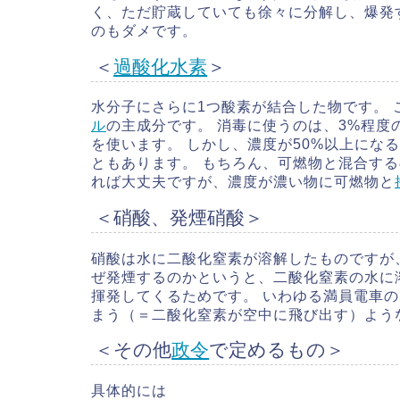
く、ただ貯蔵していても徐々に分解し、爆発
のもダメです。
＜
過酸化水素
＞
水分子にさらに1つ酸素が結合した物です。
ル
の主成分です。 消毒に使うのは、3%程
を使います。 しかし、濃度が50%以上にな
ともあります。 もちろん、可燃物と混合する
れば大丈夫ですが、濃度が濃い物に可燃物と
＜硝酸、発煙硝酸＞
硝酸は水に二酸化窒素が溶解したものですが、
ぜ発煙するのかというと、二酸化窒素の水に
揮発してくるためです。 いわゆる満員電車
まう（＝二酸化窒素が空中に飛び出す）よう
＜その他
政令
で定めるもの＞
具体的には