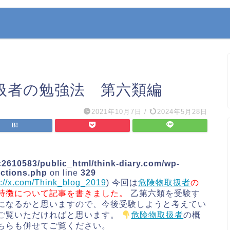
扱者の勉強法 第六類編
2021年10月7日
/
2024年5月28日
2610583/public_html/think-diary.com/wp-
nctions.php
on line
329
s://x.com/Think_blog_2019
) 今回は
危険物取扱者
の
特徴
について記事を書きました。
乙第六類を受験す
になるかと思いますので、今後受験しようと考えてい
ご覧いただければと思います。
危険物取扱者
の概
ちらも併せてご覧ください。