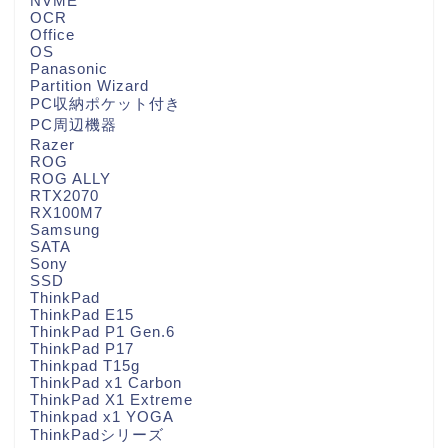
NVME
OCR
Office
OS
Panasonic
Partition Wizard
PC収納ポケット付き
PC周辺機器
Razer
ROG
ROG ALLY
RTX2070
RX100M7
Samsung
SATA
Sony
SSD
ThinkPad
ThinkPad E15
ThinkPad P1 Gen.6
ThinkPad P17
Thinkpad T15g
ThinkPad x1 Carbon
ThinkPad X1 Extreme
Thinkpad x1 YOGA
ThinkPadシリーズ