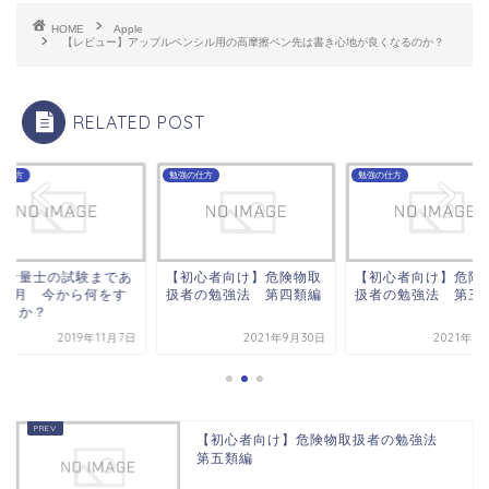
HOME
Apple
【レビュー】アップルペンシル用の高摩擦ペン先は書き心地が良くなるのか？
RELATED POST
の仕方
勉強の仕方
勉強の仕方
境計量士の試験まであ
【初心者向け】危険物取
【初心者向け】危険
1か月 今から何をす
扱者の勉強法 第四類編
扱者の勉強法 第三
べきか？
2019年11月7日
2021年9月30日
2021年9
【初心者向け】危険物取扱者の勉強法
第五類編