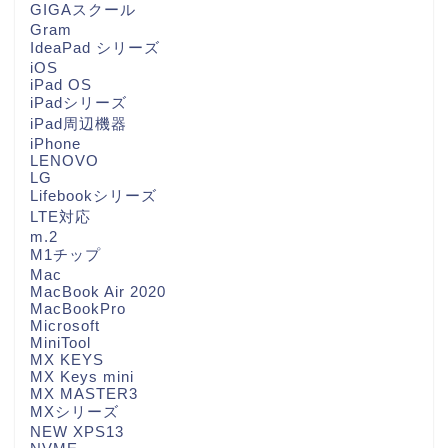
GIGAスクール
Gram
IdeaPad シリーズ
iOS
iPad OS
iPadシリーズ
iPad周辺機器
iPhone
LENOVO
LG
Lifebookシリーズ
LTE対応
m.2
M1チップ
Mac
MacBook Air 2020
MacBookPro
Microsoft
MiniTool
MX KEYS
MX Keys mini
MX MASTER3
MXシリーズ
NEW XPS13