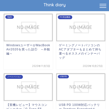
Think diary
Apple
PC周辺機器
WindowsユーザーがMacBook
ゲーミングノートパソコンの
Air2020を買った話① ～外観
ACアダプターもまとめて持ち
編～
運べるオススメのインナーバ
ッグ
2020年11月3日
2020年10月25日
USB PD
ノートパソコン
【実機レビュー】マウスコン
USB PD 100W対応バッテリ
ピューター「G-Tune E5-
ー Zendure Supertankを