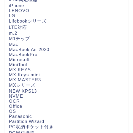
iPhone
LENOVO
LG
Lifebookシリーズ
LTE対応
m.2
M1チップ
Mac
MacBook Air 2020
MacBookPro
Microsoft
MiniTool
MX KEYS
MX Keys mini
MX MASTER3
MXシリーズ
NEW XPS13
NVME
OCR
Office
OS
Panasonic
Partition Wizard
PC収納ポケット付き
PC周辺機器