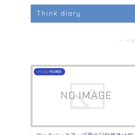
Think diary
― C
パソコン周辺機器