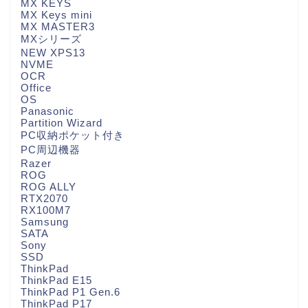
MX KEYS
MX Keys mini
MX MASTER3
MXシリーズ
NEW XPS13
NVME
OCR
Office
OS
Panasonic
Partition Wizard
PC収納ポケット付き
PC周辺機器
Razer
ROG
ROG ALLY
RTX2070
RX100M7
Samsung
SATA
Sony
SSD
ThinkPad
ThinkPad E15
ThinkPad P1 Gen.6
ThinkPad P17