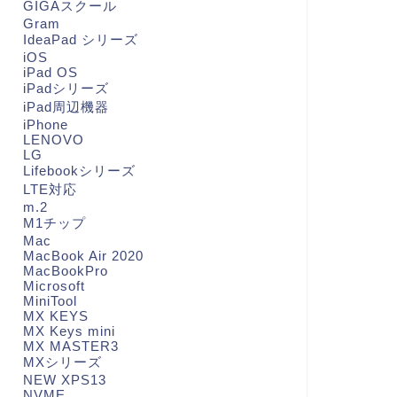
GIGAスクール
Gram
IdeaPad シリーズ
iOS
iPad OS
iPadシリーズ
iPad周辺機器
iPhone
LENOVO
LG
Lifebookシリーズ
LTE対応
m.2
M1チップ
Mac
MacBook Air 2020
MacBookPro
Microsoft
MiniTool
MX KEYS
MX Keys mini
MX MASTER3
MXシリーズ
NEW XPS13
NVME