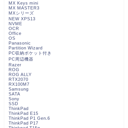
MX Keys mini
MX MASTER3
MXシリーズ
NEW XPS13
NVME
OCR
Office
OS
Panasonic
Partition Wizard
PC収納ポケット付き
PC周辺機器
Razer
ROG
ROG ALLY
RTX2070
RX100M7
Samsung
SATA
Sony
SSD
ThinkPad
ThinkPad E15
ThinkPad P1 Gen.6
ThinkPad P17
Thinkpad T15g