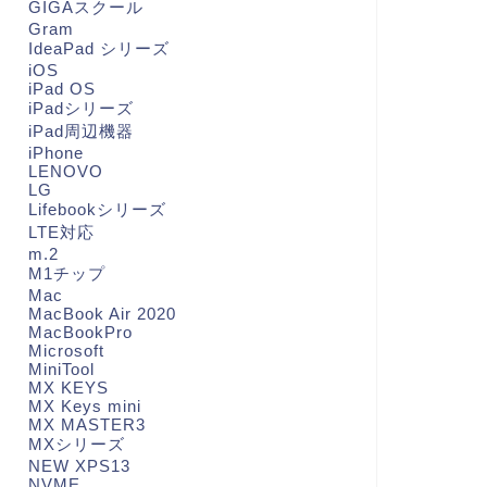
GIGAスクール
Gram
IdeaPad シリーズ
iOS
iPad OS
iPadシリーズ
iPad周辺機器
iPhone
LENOVO
LG
Lifebookシリーズ
LTE対応
m.2
M1チップ
Mac
MacBook Air 2020
MacBookPro
Microsoft
MiniTool
MX KEYS
MX Keys mini
MX MASTER3
MXシリーズ
NEW XPS13
NVME