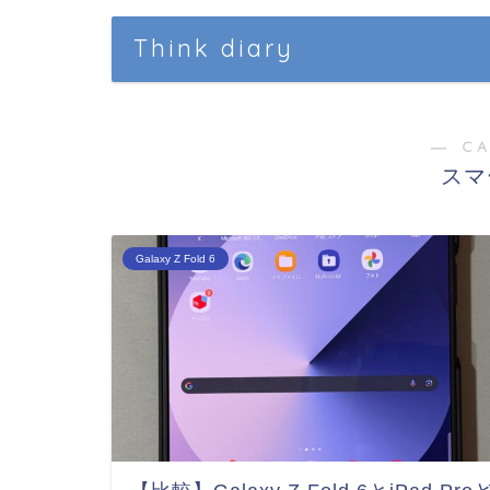
Think diary
― C
スマ
Galaxy Z Fold 6