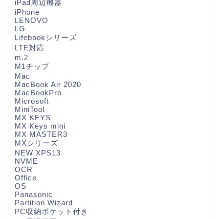
iPad周辺機器
iPhone
LENOVO
LG
Lifebookシリーズ
LTE対応
m.2
M1チップ
Mac
MacBook Air 2020
MacBookPro
Microsoft
MiniTool
MX KEYS
MX Keys mini
MX MASTER3
MXシリーズ
NEW XPS13
NVME
OCR
Office
OS
Panasonic
Partition Wizard
PC収納ポケット付き