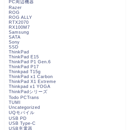
PC周辺機器
Razer
ROG
ROG ALLY
RTX2070
RX100M7
Samsung
SATA
Sony
SSD
ThinkPad
ThinkPad E15
ThinkPad P1 Gen.6
ThinkPad P17
Thinkpad T15g
ThinkPad x1 Carbon
ThinkPad X1 Extreme
Thinkpad x1 YOGA
ThinkPadシリーズ
Todo PCTrans
TUMI
Uncategorized
UQモバイル
USB PD
USB Type-C
USB充電器