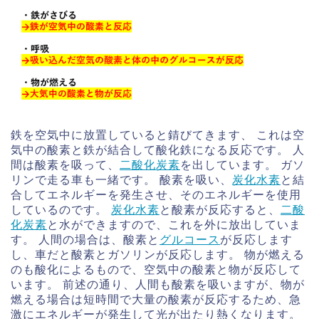
鉄を空気中に放置していると錆びてきます、 これは空
気中の酸素と鉄が結合して酸化鉄になる反応です。 人
間は酸素を吸って、
二酸化炭素
を出しています。 ガソ
リンで走る車も一緒です。 酸素を吸い、
炭化水素
と結
合してエネルギーを発生させ、そのエネルギーを使用
しているのです。
炭化水素
と酸素が反応すると、
二酸
化炭素
と水ができますので、これを外に放出していま
す。 人間の場合は、酸素と
グルコース
が反応します
し、車だと酸素とガソリンが反応します。 物が燃える
のも酸化によるもので、空気中の酸素と物が反応して
います。 前述の通り、人間も酸素を吸いますが、物が
燃える場合は短時間で大量の酸素が反応するため、急
激にエネルギーが発生して光が出たり熱くなります。