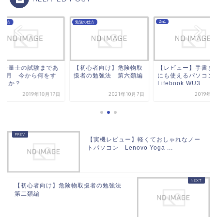
2in1
の仕方
勉強の仕方
初心者向け】危険物取
【レビュー】手書き勉強
環境計量士の試験ま
者の勉強法 第六類編
にも使えるパソコン
と2か月 今から何
Lifebook WU3...
るべきか？
2021年10月7日
2019年9月2日
2019年10
【実機レビュー】軽くておしゃれなノー
トパソコン Lenovo Yoga ...
【初心者向け】危険物取扱者の勉強法
第二類編