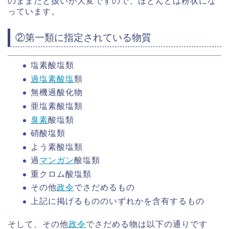
のままだと扱いが大変ですので、ほとんどは粉状にな
っています。
②第一類に指定されている物質
塩素酸塩類
過塩素酸塩
類
無機過酸化物
亜塩素酸塩類
臭素
酸塩類
硝酸塩類
よう素酸塩類
過
マンガン
酸塩類
重クロム酸塩類
その他
政令
でさだめるもの
上記に掲げるもののいずれかを含有するもの
そして、その他
政令
でさだめる物は以下の通りです