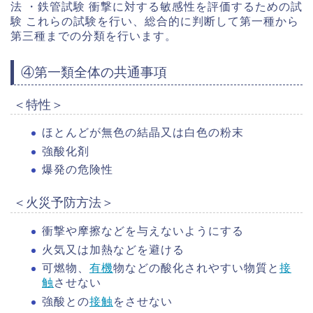
法 ・鉄管試験 衝撃に対する敏感性を評価するための試
験 これらの試験を行い、総合的に判断して第一種から
第三種までの分類を行います。
④第一類全体の共通事項
＜特性＞
ほとんどが無色の結晶又は白色の粉末
強酸化剤
爆発の危険性
＜火災予防方法＞
衝撃や摩擦などを与えないようにする
火気又は加熱などを避ける
可燃物、
有機
物などの酸化されやすい物質と
接
触
させない
強酸との
接触
をさせない