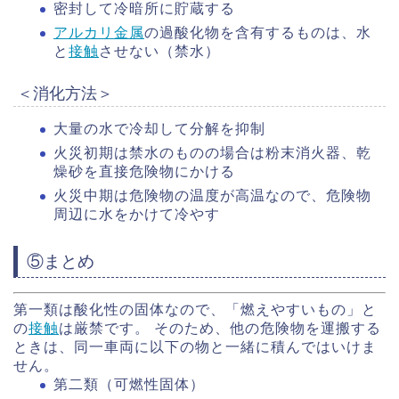
密封して冷暗所に貯蔵する
アルカリ金属
の過酸化物を含有するものは、水
と
接触
させない（禁水）
＜消化方法＞
大量の水で冷却して分解を抑制
火災初期は禁水のものの場合は粉末消火器、乾
燥砂を直接危険物にかける
火災中期は危険物の温度が高温なので、危険物
周辺に水をかけて冷やす
⑤まとめ
第一類は酸化性の固体なので、「燃えやすいもの」と
の
接触
は厳禁です。 そのため、他の危険物を運搬する
ときは、同一車両に以下の物と一緒に積んではいけま
せん。
第二類（可燃性固体）