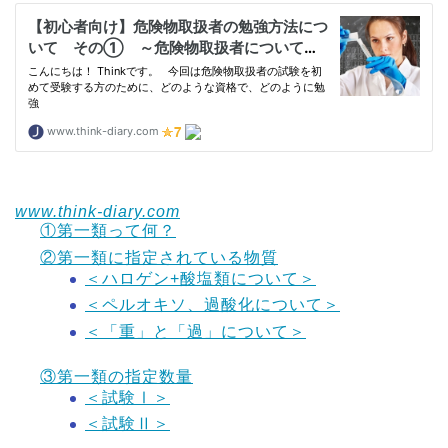
www.think-diary.com
①第一類って何？
②第一類に指定されている物質
＜ハロゲン+酸塩類について＞
＜ペルオキソ、過酸化について＞
＜「重」と「過」について＞
③第一類の指定数量
＜試験Ⅰ＞
＜試験Ⅱ＞