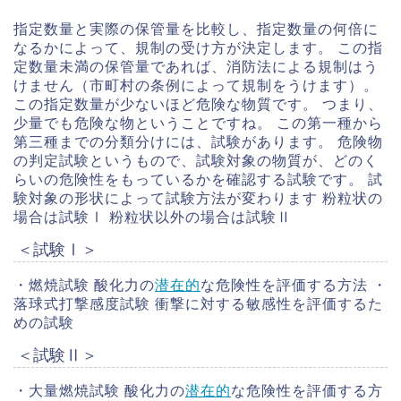
指定数量と実際の保管量を比較し、指定数量の何倍に
なるかによって、規制の受け方が決定します。 この指
定数量未満の保管量であれば、消防法による規制はう
けません（市町村の条例によって規制をうけます）。
この指定数量が少ないほど危険な物質です。 つまり、
少量でも危険な物ということですね。 この第一種から
第三種までの分類分けには、試験があります。 危険物
の判定試験というもので、試験対象の物質が、どのく
らいの危険性をもっているかを確認する試験です。 試
験対象の形状によって試験方法が変わります 粉粒状の
場合は試験Ⅰ 粉粒状以外の場合は試験Ⅱ
＜試験Ⅰ＞
・燃焼試験 酸化力の
潜在的
な危険性を評価する方法 ・
落球式打撃感度試験 衝撃に対する敏感性を評価するた
めの試験
＜試験Ⅱ＞
・大量燃焼試験 酸化力の
潜在的
な危険性を評価する方