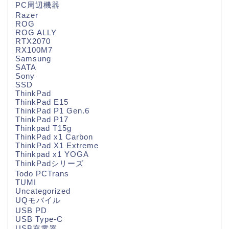
PC周辺機器
Razer
ROG
ROG ALLY
RTX2070
RX100M7
Samsung
SATA
Sony
SSD
ThinkPad
ThinkPad E15
ThinkPad P1 Gen.6
ThinkPad P17
Thinkpad T15g
ThinkPad x1 Carbon
ThinkPad X1 Extreme
Thinkpad x1 YOGA
ThinkPadシリーズ
Todo PCTrans
TUMI
Uncategorized
UQモバイル
USB PD
USB Type-C
USB充電器