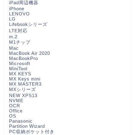
iPad周辺機器
iPhone
LENOVO
LG
Lifebookシリーズ
LTE対応
m.2
M1チップ
Mac
MacBook Air 2020
MacBookPro
Microsoft
MiniTool
MX KEYS
MX Keys mini
MX MASTER3
MXシリーズ
NEW XPS13
NVME
OCR
Office
OS
Panasonic
Partition Wizard
PC収納ポケット付き