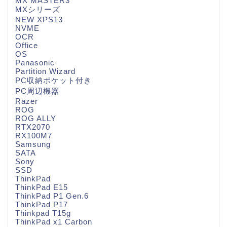
MX MASTER3
MXシリーズ
NEW XPS13
NVME
OCR
Office
OS
Panasonic
Partition Wizard
PC収納ポケット付き
PC周辺機器
Razer
ROG
ROG ALLY
RTX2070
RX100M7
Samsung
SATA
Sony
SSD
ThinkPad
ThinkPad E15
ThinkPad P1 Gen.6
ThinkPad P17
Thinkpad T15g
ThinkPad x1 Carbon