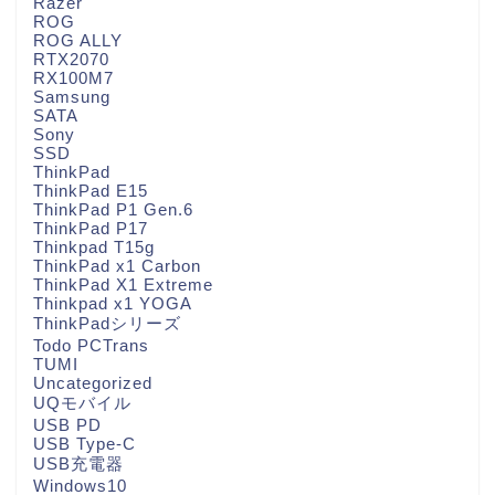
Razer
ROG
ROG ALLY
RTX2070
RX100M7
Samsung
SATA
Sony
SSD
ThinkPad
ThinkPad E15
ThinkPad P1 Gen.6
ThinkPad P17
Thinkpad T15g
ThinkPad x1 Carbon
ThinkPad X1 Extreme
Thinkpad x1 YOGA
ThinkPadシリーズ
Todo PCTrans
TUMI
Uncategorized
UQモバイル
USB PD
USB Type-C
USB充電器
Windows10