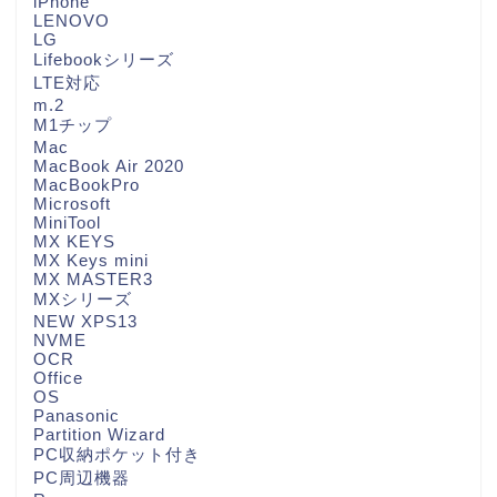
iPhone
LENOVO
LG
Lifebookシリーズ
LTE対応
m.2
M1チップ
Mac
MacBook Air 2020
MacBookPro
Microsoft
MiniTool
MX KEYS
MX Keys mini
MX MASTER3
MXシリーズ
NEW XPS13
NVME
OCR
Office
OS
Panasonic
Partition Wizard
PC収納ポケット付き
PC周辺機器