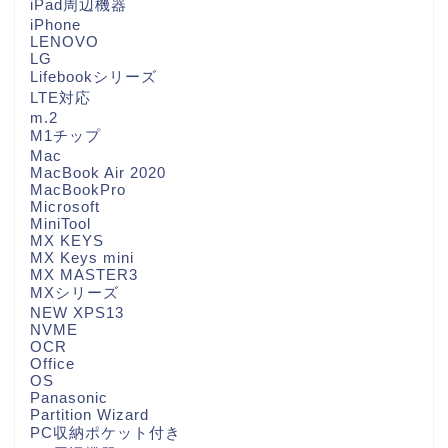
iPad周辺機器
iPhone
LENOVO
LG
Lifebookシリーズ
LTE対応
m.2
M1チップ
Mac
MacBook Air 2020
MacBookPro
Microsoft
MiniTool
MX KEYS
MX Keys mini
MX MASTER3
MXシリーズ
NEW XPS13
NVME
OCR
Office
OS
Panasonic
Partition Wizard
PC収納ポケット付き