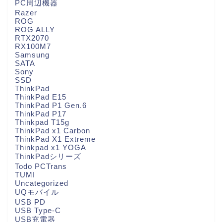
PC周辺機器
Razer
ROG
ROG ALLY
RTX2070
RX100M7
Samsung
SATA
Sony
SSD
ThinkPad
ThinkPad E15
ThinkPad P1 Gen.6
ThinkPad P17
Thinkpad T15g
ThinkPad x1 Carbon
ThinkPad X1 Extreme
Thinkpad x1 YOGA
ThinkPadシリーズ
Todo PCTrans
TUMI
Uncategorized
UQモバイル
USB PD
USB Type-C
USB充電器