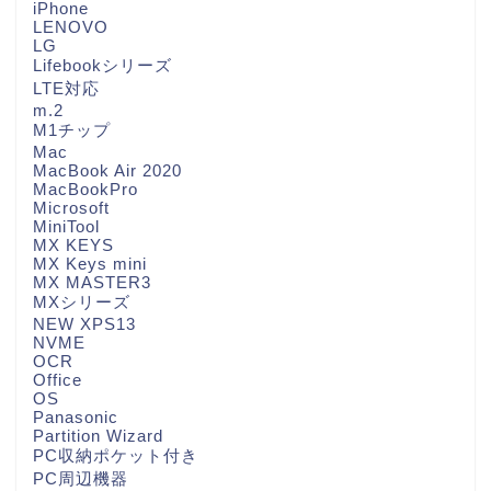
iPhone
LENOVO
LG
Lifebookシリーズ
LTE対応
m.2
M1チップ
Mac
MacBook Air 2020
MacBookPro
Microsoft
MiniTool
MX KEYS
MX Keys mini
MX MASTER3
MXシリーズ
NEW XPS13
NVME
OCR
Office
OS
Panasonic
Partition Wizard
PC収納ポケット付き
PC周辺機器